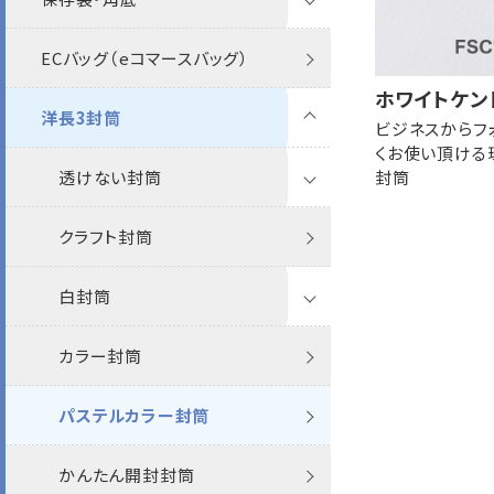
ECバッグ（eコマースバッグ）
マルタック
ホワイトケン
洋長3封筒
角0保存袋
ビジネスからフ
くお使い頂ける
封筒
角1保存袋
透けない封筒
角2保存袋
クラフト封筒
パステル
角3保存袋
白封筒
透けない封筒
ケント
角2紐付マチなし
カラー封筒
クラフト封筒
ケントプレミア
ケント
角2角底
パステルカラー封筒
白封筒
機能性封筒
かんたん開封封筒
カラー封筒
その他