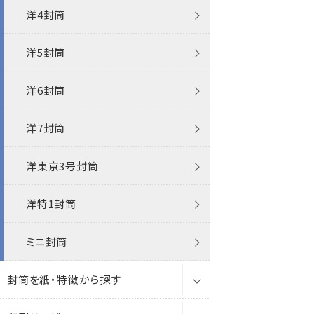
洋4封筒
エコ封筒
パステルカラー封筒
機能性封筒
洋5封筒
お悔み用
エコ
洋6封筒
クオレッティ
洋7封筒
プリンター対応
洋東京3号封筒
洋特1封筒
ミニ封筒
封筒を紙・特徴から探す