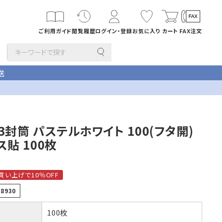
ご利用ガイド
閲覧履歴
ログイン・登録
お気に入り
カート
FAX注文
送
その他
3封筒 パステルホワイト 100(フタ開)
カード・挨拶状
ス貼 100枚
長1封筒
折
B4横3つ折
142×332
刷サービス
買い上げで10％OFF
R8930
印刷
年賀はがき・
デザイン集
100枚
筒
洋4タテ封筒