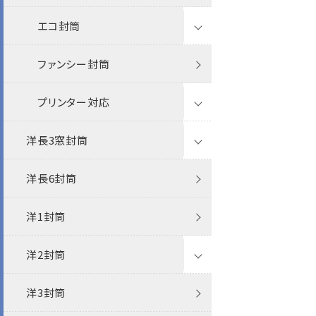
エコ封筒
パステルカラー封筒
ファンシー封筒
ベストカラー封筒
FSC森林認証
プリンター対応
破れない封筒
再生紙
洋長3窓封筒
その他
レーザー
洋長6封筒
透けない封筒
インクジェット
洋1封筒
クラフト封筒
洋2封筒
白封筒
洋3封筒
パステルカラー封筒
白封筒
ケント