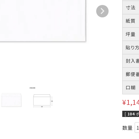
A4横3つ折
A4横3つ折
A4横・縦4
110×220
105×214
114×16
寸法
紙質
のし紙・のし袋
株券・商品券
発送・包装・梱
坪量
与明細用封筒
B5横3つ折
貼り
95×215
封入
Cuoretti
郵便
口糊
¥
1,1
[
104
ポ