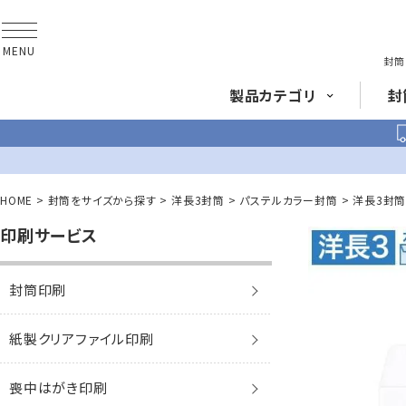
MENU
封筒
製品
カテゴリ
封
長形封筒
角形
HOME
封筒をサイズから探す
洋長3封筒
パステルカラー封筒
洋長3封筒
印刷サービス
封筒をサイズ
から探す
封筒を紙・特徴
から探す
長3封筒
長3窓封筒
A4横3つ折
A4横3つ折
封筒印刷
120×235
120×235
封筒印刷サービス
紙製クリアファイル印刷
賞状・証書・
辞令用紙
紙製クリア
ファイル
紙製
喪中はがき印刷
長2封筒
長30封筒