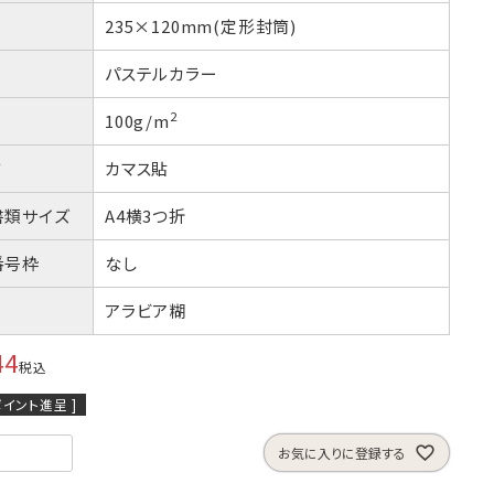
つ折
A4横3つ折
2
105×235
235×120mm(定形封筒)
パステルカラー
包資材
見本帳
2
100g/m
方
カマス貼
書類サイズ
A4横3つ折
番号枠
なし
アラビア糊
44
税込
イント進呈 ]
お気に入りに登録する