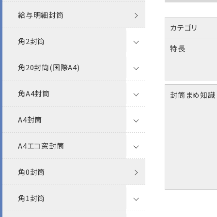
給与明細封筒
フタ折
カテゴリ
角2封筒
特長
角20封筒(国際A4)
透けない封筒
角A4封筒
撥水封筒
クラフト封筒
ケント
封筒まめ知識
A4封筒
クラフト封筒
白封筒
透けない撥水封筒
パステル
A4エコ窓封筒
白封筒
カラー封筒
クラフト封筒
プリンター対応
ナチュラルW
角0封筒
カラー封筒
パステルカラー封筒
白封筒
ポリ封筒
透けない封筒
ケントプレミア
特白
角1封筒
パステルカラー封筒
パステルカラー封筒
クラフト封筒
透けない撥水
ケント