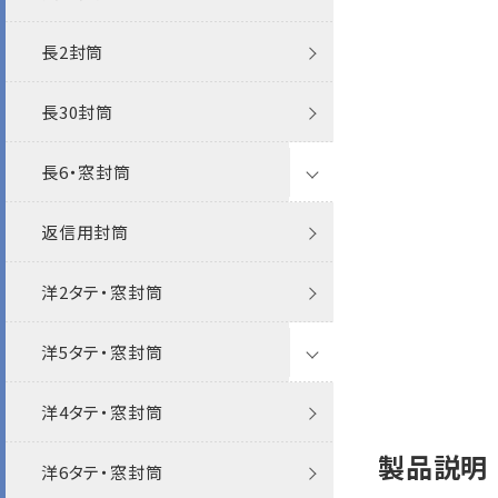
長2封筒
パステルカラー封筒
カラー封筒
カラー封筒
白封筒
透けない撥水
特白
透けない撥水
特白
ケント
長30封筒
Sカラー封筒
パステルカラー封筒
パステルカラー封筒
カラー封筒
機能性封筒
ケント
特白
長6・窓封筒
エコ封筒
エコ封筒
エコ封筒
パステルカラー封筒
エコ
機能性封筒
機能性封筒
返信用封筒
抗菌・抗ウイルス
ワックス窓封筒
和紙
Sカラー封筒
透けない封筒
その他
FSC森林認証
エコ
FSC森林認証
その他
FSC森林認証
洋2タテ・窓封筒
ファンシー封筒
宛名を見ながら封かんできる窓封
フタ折
フタ折
クラフト封筒
再生紙
その他
筒
洋5タテ・窓封筒
プリンター対応
その他
プリンター対応
洋4タテ・窓封筒
フタ折
クラフト封筒
レーザー
製品説明
洋6タテ・窓封筒
ポリ封筒
白封筒
インクジェット