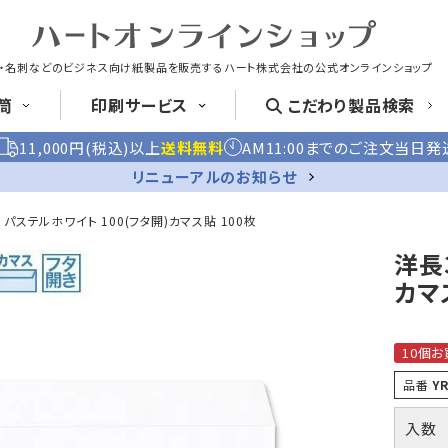
・名刺などのビジネス向け紙製品を販売する
ハート株式会社の公式オンラインショップ
筒
印刷
サービス
こだわり
製品検索
11,000円(税込)以上
送料無料
AM11:00までのご注文当日発
封筒
洋形封筒
リニューアルのお知らせ
 パステルホワイト 100(フタ開)カマス貼 100枚
洋長
封筒印刷
名刺
はがき
カマ
長4封筒
長4窓封筒
長40封筒
B5横3つ折
B5横3つ折
A4横4つ
90×205
90×205
90×225
紙製クリアファイル印刷サービス
喪中はがき印
10個お
品番
Y
クリア
ファイル印刷
お悔み用
喪中はがき
入数
長6封筒
返信用封筒
洋2タテ封