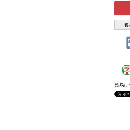
税
製品に