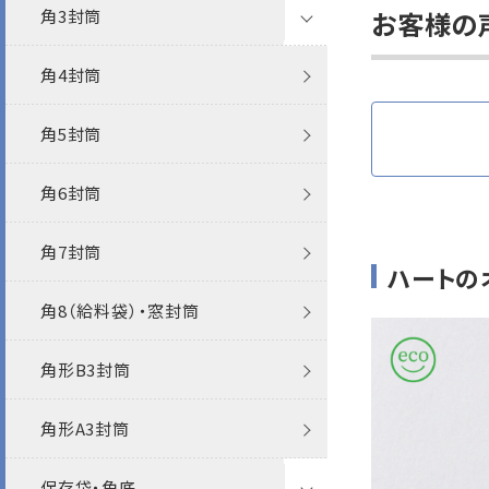
角3封筒
Sカラー封筒
パステルカラー封筒
クラフト封筒
機能性封筒
お客様の
角4封筒
ベストカラー封筒
白封筒
透けない封筒
エコ
角5封筒
エコ封筒
カラー封筒
クラフト封筒
その他
角6封筒
ファンシー
パステルカラー封筒
白封筒
FSC森林認証
角7封筒
プリンター対応
カラー封筒
再生紙
ハートの
角8（給料袋）・窓封筒
抗菌・抗ウイルス
パステルカラー封筒
その他
レーザー
角形B3封筒
ポリ封筒
エコ封筒
インクジェット
角形A3封筒
保存袋・角底