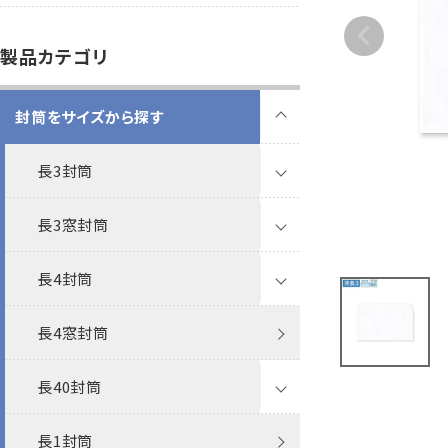
B5縦2つ折
A4横4つ折
119×277
92×235
製品カテゴリ
カレンダー
領収書
封筒をサイズから探す
洋5タテ封筒
洋6タテ封筒
給
A5縦2つ折
B5横3つ折
95×217
98×190
長3封筒
その他
プリンター
対応製品
長3窓封筒
透けない封筒
長4封筒
撥水封筒
透けない封筒
ケント
長4窓封筒
クラフト封筒
撥水封筒
透けない封筒
パステル
ケント
長40封筒
白封筒
クラフト封筒
クラフト封筒
ナチュラルW
パステル
長1封筒
カラー封筒
白封筒
白封筒
クラフト封筒
ケントプレミア
ケント
ケントプレミア