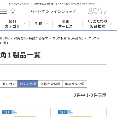
封筒・名刺などのビジネス向け紙製品を販売する
ハート株式会社の公式オンラインショップ
製品
印刷
こだわり
封筒
カテゴリ
サービス
製品検索
HOME
封筒を紙・特徴から探す
クラフト封筒（茶封筒）
クラフト
長形封筒
角形封筒
洋形封筒
その他
角1
角1 製品一覧
封筒をサイズ
封筒を紙・特徴
封筒印刷
長3封筒
長3窓封筒
長4封筒
から探す
から探す
A4横3つ折
A4横3つ折
B5横3つ折
120×235
120×235
90×205
並び替え
おすすめ順
価格が安い順
価格が高い順
3
件中
1
-
3
件表示
封筒印刷サービス
名刺
はがき
カード・挨拶状
長4窓封筒
長40封筒
長1封筒
B5横3つ折
A4横4つ折
B4横3つ折
90×205
90×225
142×332