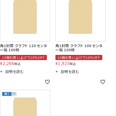
賞状・証書・
紙製クリア
紙製クリア
長2封筒
長30封筒
長6封筒
辞令用紙
ファイル
ファイル印刷
B5縦2つ折
A4横4つ折
A4横3つ折
119×277
92×235
110×220
角1封筒 クラフト 120 センタ
角1封筒 クラフト 100 センタ
ー貼 100枚
ー貼 100枚
10個お買い上げで10％OFF
10個お買い上げで10％OFF
お悔み用
喪中はがき
年賀はがき・
¥
2,266
¥
1,925
紙製クリアファイル印刷サービス
返信用封筒
洋2タテ封筒
洋4タテ封筒
税込
税込
印刷
デザイン集
A4横3つ折
A4横・縦4つ折
A4横3つ折
105×214
114×162
105×235
洋5タテ封筒
洋6タテ封筒
給与明細用封筒
カレンダー
領収書
のし紙・のし袋
A5縦2つ折
B5横3つ折
B5横3つ折
95×217
98×190
95×215