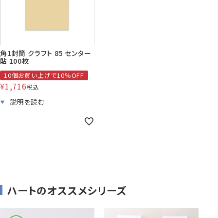
株券・商品券
発送・包装・梱包資
見本帳
喪中はがき印刷サービス
材
角1封筒 クラフト 85 センター
貼 100枚
10個お買い上げで10％OFF
¥
1,716
税込
その他
プリンター
Cuoretti
対応製品
ハートのオススメシリーズ