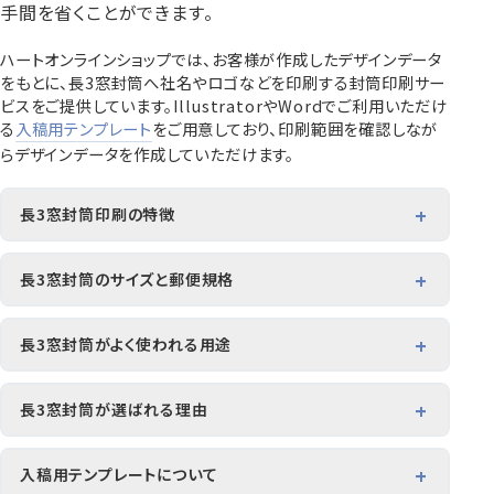
手間を省くことができます。
ハートオンラインショップでは、お客様が作成したデザインデータ
をもとに、長3窓封筒へ社名やロゴなどを印刷する封筒印刷サー
賞状・証書・
紙製クリア
紙製クリア
ビスをご提供しています。IllustratorやWordでご利用いただけ
長2封筒
長30封筒
長6封筒
辞令用紙
ファイル
ファイル印刷
B5縦2つ折
A4横4つ折
A4横3つ折
る
入稿用テンプレート
をご用意しており、印刷範囲を確認しなが
119×277
92×235
110×220
らデザインデータを作成していただけます。
長3窓封筒印刷の特徴
長3窓封筒は、封筒の表面に窓があり、封入した書類の宛名
お悔み用
喪中はがき
年賀はがき・
紙製クリアファイル印刷サービス
返信用封筒
洋2タテ封筒
洋4タテ封筒
部分を外から確認できる封筒です。書類に印刷された宛名が
長3窓封筒のサイズと郵便規格
印刷
デザイン集
A4横3つ折
A4横・縦4つ折
A4横3つ折
そのまま表示されるため、宛名印刷やラベル貼付の手間を省
105×214
114×162
105×235
くことができます。
封筒サイズ：120×235mm
請求書発送や各種通知書の送付など、企業の事務業務で多
長3窓封筒がよく使われる用途
封入サイズ：A4横3つ折り
く利用されており、社名や住所、ロゴなどを印刷した名入れ封
筒として企業の信頼感やブランドイメージの向上にもつなが
請求書や明細書の発送
窓寸法 ：45×90mm
ります。
長3窓封筒が選ばれる理由
給与明細の送付
洋5タテ封筒
洋6タテ封筒
給与明細用封筒
郵便規格：定形郵便
カレンダー
領収書
のし紙・のし袋
A5縦2つ折
B5横3つ折
B5横3つ折
宛名ラベル貼付や手書き作業を省ける
各種通知書や案内書の発送
95×217
98×190
95×215
入稿用テンプレートについて
A4サイズ3つ折り書類を折らずに封入できる