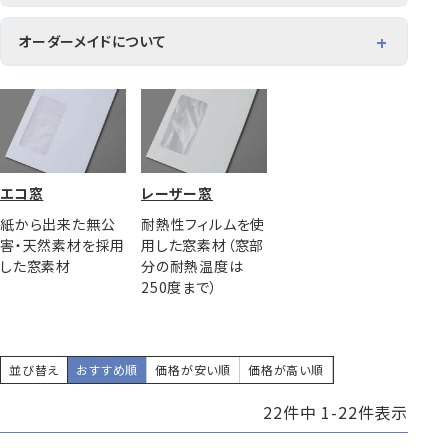
オンラインショップでは、お客様が作成したデザインデータを
請求書発送などの事務作業を効率化できる
もとに、長3窓封筒へ社名やロゴなどを印刷する封筒印刷サ
オーダーメイドについて
ービスをご提供しています。IllustratorやWordで使える入稿
用テンプレートをご用意しています。
株券・商品券
発送・包装・梱包資
見本帳
オンラインショップに掲載のない製品への印刷や、サイズ・口
喪中はがき印刷サービス
▶ 入稿用テンプレートはこちら
材
糊加工、大量発注などをご希望の場合は、ハート株式会社ま
でお問い合わせください。
▶ オーダーメイドのお問い合わせはこちら
エコ窓
レーザー窓
紙から出来た無公
耐熱性フィルムを使
その他
プリンター
Cuoretti
害・天然素材を採用
用した窓素材（窓部
対応製品
した窓素材
分の耐熱温度は
250度まで）
並び替え
おすすめ順
価格が安い順
価格が高い順
22
件中
1
-
22
件表示