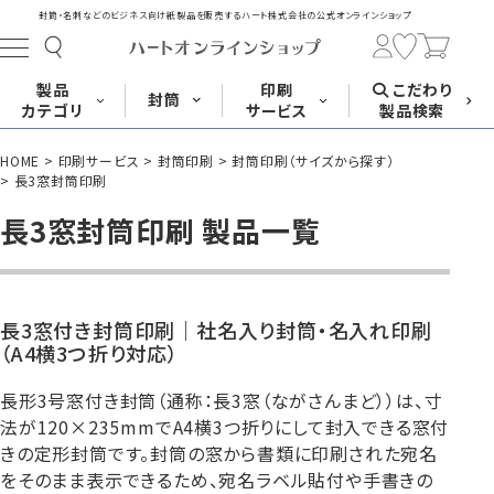
封筒・名刺などのビジネス向け紙製品を販売する
ハート株式会社の公式オンラインショップ
製品
印刷
こだわり
封筒
カテゴリ
サービス
製品検索
HOME
印刷サービス
封筒印刷
封筒印刷（サイズから探す）
長形封筒
角形封筒
洋形封筒
その他
長3窓封筒印刷
長3窓封筒印刷 製品一覧
封筒をサイズ
封筒を紙・特徴
封筒印刷
長3封筒
長3窓封筒
長4封筒
から探す
から探す
A4横3つ折
A4横3つ折
B5横3つ折
120×235
120×235
90×205
長3窓付き封筒印刷｜社名入り封筒・名入れ印刷
（A4横3つ折り対応）
長形3号窓付き封筒（通称：長3窓（ながさんまど））は、寸
法が120×235mmでA4横3つ折りにして封入できる窓付
封筒印刷サービス
名刺
はがき
カード・挨拶状
きの定形封筒です。封筒の窓から書類に印刷された宛名
長4窓封筒
長40封筒
長1封筒
B5横3つ折
A4横4つ折
B4横3つ折
をそのまま表示できるため、宛名ラベル貼付や手書きの
90×205
90×225
142×332