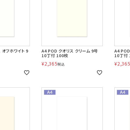
A4横3つ折
A4横3つ折
A4横・縦4
110×220
105×214
114×16
のし紙・のし袋
株券・商品券
発送・包装・梱
与明細用封筒
B5横3つ折
95×215
ス オフホワイト 9
A4 POD クオリス クリーム 9号
A4 PO
10丁付 100枚
10丁付 
Cuoretti
¥
2,365
¥
2,36
税込