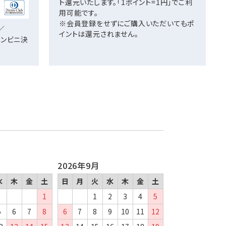
ト還元いたします。「1ポイント=1円」でご利
用可能です。
※会員登録をせずにご購入いただいてもポ
／
イントは還元されません。
／コンビニ決
2026年9月
水
木
金
土
日
月
火
水
木
金
土
1
1
2
3
4
5
5
6
7
8
6
7
8
9
10
11
12