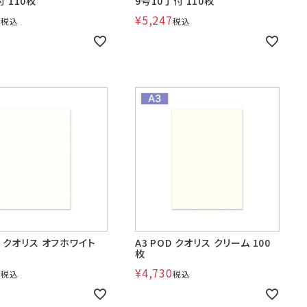
 110枚
9号10丁付 110枚
7
¥
5,247
税込
税込
D クオリス オフホワイト
A3 POD クオリス クリーム 100
枚
0
¥
4,730
税込
税込