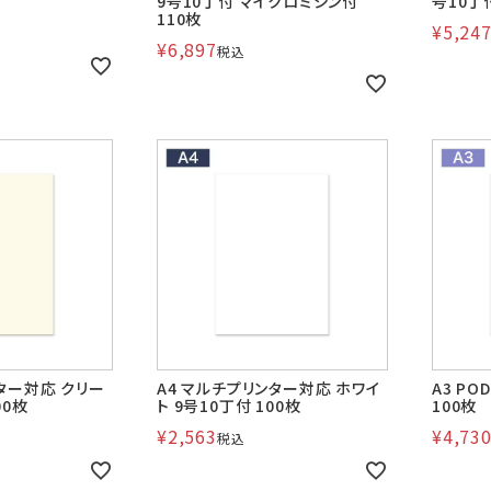
9号10丁付 マイクロミシン付
号10丁付
110枚
¥
5,24
¥
6,897
税込
ター対応 クリー
A4 マルチプリンター対応 ホワイ
A3 PO
00枚
ト 9号10丁付 100枚
100枚
¥
2,563
¥
4,73
税込