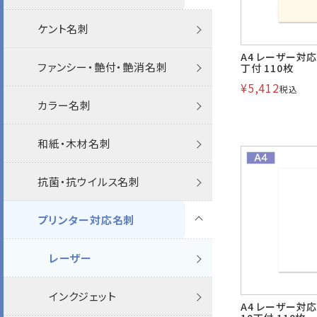
長30封筒
カラー封筒
Sカラー封筒
パステルカラー封筒
パステルカラー封筒
カラー封筒
透けない撥水
パステル
循環型RC100・RC100
長3
A3ノビ(9号20丁付)
ケント名刺
機能性封筒
ケント
特白
角2
長4
封筒
角2封筒印刷
パステルカラー封筒印刷
FSC森林認証
エコ窓
A4 レーザー対応
長6・窓封筒
Sカラー封筒
エコ封筒
エコ封筒
エコ封筒
パステルカラー封筒
ホワイト
RC40
長3窓
長3
9号4丁付
ファンシー・艶付・艶消名刺
エコ
機能性封筒
機能性封筒
A4窓
長4窓
名刺
封筒
A4エコ窓封筒印刷
カラー封筒印刷
アップサイクル
ホワイトケントCoC
丁付 110枚
¥
5,412
税込
返信用封筒
ベストカラー封筒
抗菌・抗ウイルス
ワックス窓封筒
和紙
Sカラー封筒
透けない封筒
特白
間伐材
長4
長3窓
9号8丁付
カラー名刺
その他
FSC森林認証
エコ
FSC森林認証
その他
FSC森林認証
角3
長40
プリンター専用紙
名刺
角3封筒印刷
抗菌・抗ウイルス封筒印刷
間伐材
透けない
洋2タテ・窓封筒
SIAA認証製品 (抗菌・抗ウイル
ファンシー封筒
宛名を見ながら封かんできる窓封
フタ折
フタ折
クラフト封筒
若狭
植林木
長4窓
長4
9号16丁付
和紙・木材名刺
再生紙
その他
角6
長1
カード・挨拶状
封筒
角4封筒印刷
透けない封筒印刷
非木材
クラフト
ス)
筒
洋5タテ・窓封筒
プリンター対応
初芝
雑誌再生紙
長40
長4窓
9号21丁付
抗菌・抗ウイルス名刺
その他
洋長3
長2
名刺
角6封筒印刷
撥水封筒印刷
再生紙
ケント
ARV
プリンター対応
封筒
洋4タテ・窓封筒
フタ折
クラフト封筒
甲陽
むぎ茶殻紙
洋4タテ
角2
8号
プリンター対応名刺
レーザー
洋長3窓
長30
洋長3封筒印刷
レーザー対応封筒印刷
RC100
パステル
透けるホワイトCoC
紙製クリアファイル
ウルトラホワイト
洋6タテ・窓封筒
ポリ封筒
白封筒
和紙
角2
角20
13号
インクジェット
保存袋
長6
エコ封筒印刷
レーザー
カラー
かんたん開封封筒
A4用紙（9号10丁付）
スノーホワイト
封筒
給与明細封筒
フタ折
プリンター対応
角20
角3
返信用封筒
インクジェット
プリンター対応
A4 レーザー対応
宛名を見ながら封かんできる窓封筒
マスクケース
ホワイト
紙製クリアファイル