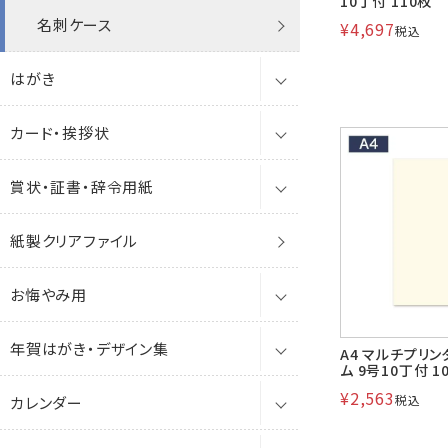
10丁付 110枚
角2封筒
名刺ケース
その他
角A4
角8
洋2タテ
¥
4,697
税込
破れない封筒
シール
ナチュラル
はがき
角20封筒(国際A4)
透けない封筒
A4窓
洋長3
洋4タテ
給与明細封筒
カード・挨拶状
角A4封筒
はがき
撥水封筒
クラフト封筒
角0
保存袋
ケント
洋5タテ
エアメール
賞状・証書・辞令用紙
A4封筒
喪中はがき・お悔み用はがき
カード
クラフト封筒
白封筒
透けない撥水封筒
角1
パステル
洋6タテ
開封封筒
紙製クリアファイル
A4エコ窓封筒
年賀はがき・年賀状
会葬礼状・お悔み用カード
賞状・証書用紙
白封筒
カラー封筒
クラフト封筒
プリンター対応
角3
単判カード
ナチュラルW
角2
大型袋
お悔やみ用
角0封筒
試し刷はがき
A4挨拶状用紙
紙筒(賞状用紙入れ)
カラー封筒
パステルカラー封筒
白封筒
ポリ封筒
透けない封筒
角6
2つ折りカード
オフセット印刷・筆耕用
ケントプレミア
特白
角20
クッション封筒
年賀はがき・デザイン集
角1封筒
はがき用ポリ袋
辞令用紙
喪中はがき・お悔み用はがき
パステルカラー封筒
パステルカラー封筒
クラフト封筒
洋長3
3つ折りカード
プリンター対応
透けない撥水
ケント
角A4
A3（310×436）
A4 マルチプリン
レントゲン袋
ム 9号10丁付 1
¥
2,563
税込
カレンダー
角3封筒
会葬礼状・お悔み用カード
年賀状デザイン集
Sカラー封筒
パステルカラー封筒
クラフト封筒
洋長3窓
4つ折りカード
私製はがき
機能性封筒
A4エコ窓
A4（218×310）
レーザー
薬袋