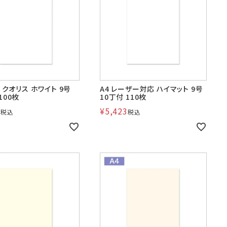
つ折
A4横3つ折
2
105×235
包資材
見本帳
D クオリス ホワイト 9号
A4 レーザー対応 ハイマット 9号
100枚
10丁付 110枚
5
¥
5,423
税込
税込