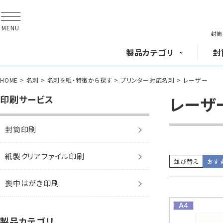
MENU
封筒
製品
カテゴリ
封
HOME
名刺
名刺を紙・特徴から探す
プリンター対応名刺
レーザー
長形封筒
角形
印刷サービス
レーザ
封筒印刷
封筒をサイズ
から探す
封筒を紙・特徴
から探す
長3封筒
長3窓封筒
A4横3つ折
A4横3つ折
紙製クリアファイル印刷
120×235
120×235
並び替え
おす
封筒印刷サービス
喪中はがき印刷
賞状・証書・
辞令用紙
紙製クリア
ファイル
紙製
長2封筒
長30封筒
製品カテゴリ