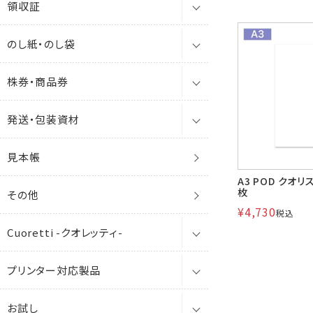
領収証
角4封筒
お悔やみ用封筒・塩
箔押年賀はがき
卓上カレンダー
ベストカラー封筒
白封筒
透けない封筒
洋2
1号カード
郵便はがき(官製)
単判
エコ
角0
A5（155×218）
インクジェット
A3（297×420）
貴重品袋
のし紙・のし袋
角5封筒
奉書挨拶状
絵柄年賀はがき
壁掛けカレンダー
領収証
エコ封筒
カラー封筒
クラフト封筒
洋4
2号カード
プリンター対応
2つ折
その他
角1
B3（390×532）
A4（210×297）
A4（210×297）
ミニ封筒
株券・商品券
角6封筒
私製年賀はがき
のし紙
ファンシー
パステルカラー封筒
白封筒
洋6
東京3号カード
銀箔押2つ折
FSC森林認証
角3
B4（266×390）
レーザー
B4（257×364）
B4（257×364）
レターケース
発送・包装資材
角7封筒
のし袋
株券
プリンター対応
カラー封筒
ミニ封筒
洋6形カード
横長2つ折
再生紙
角4
B5（195×266）
インクジェット
ポリ封筒・はがき用ポリ袋
見本帳
角8（給料袋）・窓封筒
商品券
マチ付
抗菌・抗ウイルス
パステルカラー封筒
保存袋
その他
レーザー
角5
ガセット(マチ付)
A3 POD クオリ
枚
その他
角形B3封筒
クッション付
ポリ封筒
エコ封筒
インクジェット
角6
保存袋・角底
ECバッグ（eコマースバッグ）
¥
4,730
税込
Cuoretti -クオレッティ-
角形A3封筒
梱包資材
角7
窓付封筒
角A4ガセット
マルタック
ケース
プリンター対応製品
保存袋・角底
封筒
角8
プリンター対応
角0保存袋
セロ窓
お試し用
お試し
ECバッグ（eコマースバッグ）
便箋
レーザー
マルタック
コットン
角形B3