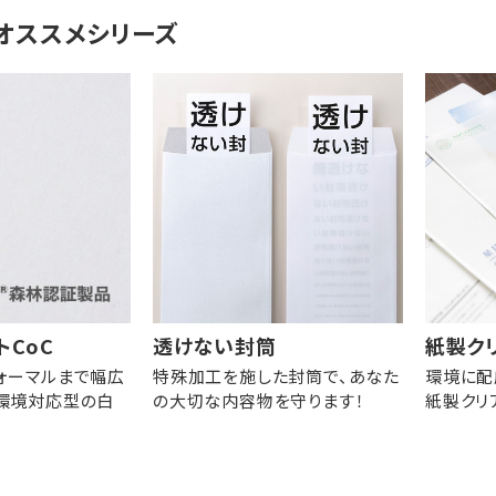
オススメシリーズ
トCoC
透けない封筒
紙製ク
ォーマルまで幅広
特殊加工を施した封筒で、あなた
環境に配
環境対応型の白
の大切な内容物を守ります！
紙製クリ