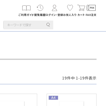
ご利用ガイド
閲覧履歴
ログイン・登録
お気に入り
カート
FAX注文
その他
カード・挨拶状
長1封筒
折
B4横3つ折
142×332
19
件中
1
-
19
件表示
刷サービス
印刷
年賀はがき・
デザイン集
筒
洋4タテ封筒