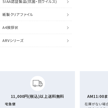
SIAA認証製品(抗菌・抗ウイルス)
洋6封筒
ファンシー封筒
クオレッティ
花ごろも
ベストカラー封筒
FSC森林認証
紙製クリアファイル
洋7封筒
プリンター対応
プリンター対応
手漉き和紙
破れない封筒
再生紙
A4挨拶状
洋東京3号封筒
その他
レーザー
ARVシリーズ
洋特1封筒
インクジェット
ミニ封筒
11,000円(税込)以上
送料無料
AM11:00
宅急便
在庫がない場