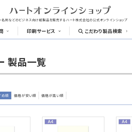
・名刺などのビジネス向け紙製品を販売する
ハート株式会社の公式オンラインショップ
筒
印刷
サービス
こだわり
製品検索
封筒
洋形封筒
ー 製品一覧
封筒印刷
名刺
はがき
長4封筒
長4窓封筒
長40封筒
B5横3つ折
B5横3つ折
A4横4つ
90×205
90×205
90×225
すめ順
価格が安い順
価格が高い順
紙製クリアファイル印刷サービス
喪中はがき印
クリア
ファイル印刷
お悔み用
喪中はがき
長6封筒
返信用封筒
洋2タテ封