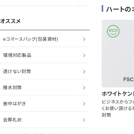
角1保存袋
エコ窓
レーザー
ハートの
洋長3封筒
カード
インクジェット
eコマースバッグ
角0保存袋
レッド&ブラック
封筒
角形A3
オススメ
角2保存袋
レーザー対応窓
インクジェット
洋長3窓封筒
レターセット
マルチ
印刷サービス
角1保存袋
透けない封筒
トロピカル
賞状
封筒
洋長3
角3保存袋
ワックス窓
eコマースバッグ(包装資材)
洋長6封筒
角2保存袋
クラフト封筒
透けない封筒
アラモード
はがき
賞状
封筒・カード
パステル
洋長3窓
角2紐付マチなし
環境対応製品
洋1封筒
角3保存袋
白封筒
クラフト封筒
トゥインクル
名刺
はがき
賞状・証書
透けない封筒
ケント
洋長6
角2角底
透けない封筒
洋2封筒
角2紐付マチなし
カラー封筒
白封筒
メタル
プリンター専用紙
名刺
はがき
クラフト封筒
ケントプレミア
ケント
保存袋・角底
撥水封筒
ホワイトケン
洋3封筒
角2角底
パステルカラー封筒
パステルカラー封筒
白封筒
パールレイド
ラベル
その他
名刺
白封筒
機能性封筒
ケント
レントゲン袋
ビジネスからフ
喪中はがき
くお使い頂ける
洋4封筒
かんたん開封封筒
エコ封筒
パステルカラー封筒
ジュエル
薬袋
カラー封筒
その他
機能性封筒
大型袋
封筒
会葬礼状
洋5封筒
エコ封筒
お悔み用
花ふぜい
パステルカラー封筒
エコ
貴重品