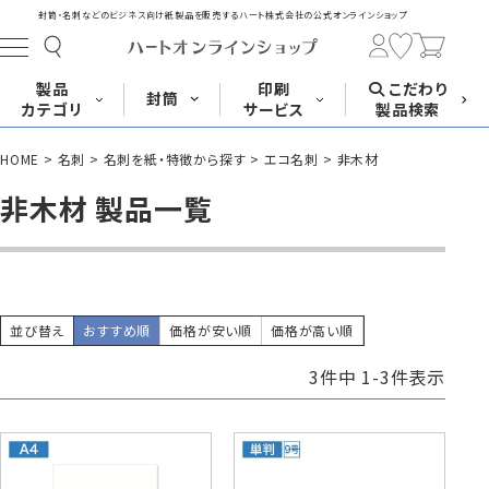
封筒・名刺などのビジネス向け紙製品を販売する
ハート株式会社の公式オンラインショップ
製品
印刷
こだわり
封筒
カテゴリ
サービス
製品検索
HOME
名刺
名刺を紙・特徴から探す
エコ名刺
非木材
長形封筒
角形封筒
洋形封筒
その他
非木材 製品一覧
封筒をサイズ
封筒を紙・特徴
封筒印刷
長3封筒
長3窓封筒
長4封筒
から探す
から探す
A4横3つ折
A4横3つ折
B5横3つ折
120×235
120×235
90×205
並び替え
おすすめ順
価格が安い順
価格が高い順
3
件中
1
-
3
件表示
封筒印刷サービス
名刺
はがき
カード・挨拶状
長4窓封筒
長40封筒
長1封筒
B5横3つ折
A4横4つ折
B4横3つ折
90×205
90×225
142×332