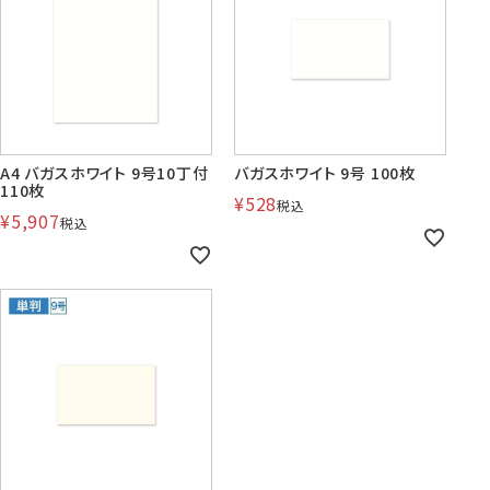
賞状・証書・
紙製クリア
紙製クリア
長2封筒
長30封筒
長6封筒
辞令用紙
ファイル
ファイル印刷
B5縦2つ折
A4横4つ折
A4横3つ折
119×277
92×235
110×220
A4 バガスホワイト 9号10丁付
バガスホワイト 9号 100枚
110枚
¥
528
税込
¥
5,907
税込
お悔み用
喪中はがき
年賀はがき・
紙製クリアファイル印刷サービス
返信用封筒
洋2タテ封筒
洋4タテ封筒
印刷
デザイン集
A4横3つ折
A4横・縦4つ折
A4横3つ折
105×214
114×162
105×235
洋5タテ封筒
洋6タテ封筒
給与明細用封筒
カレンダー
領収書
のし紙・のし袋
A5縦2つ折
B5横3つ折
B5横3つ折
95×217
98×190
95×215