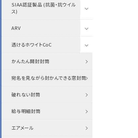
SIAA認証製品 (抗菌・抗ウイル
若狭
植林木
長4窓
長4
カード・挨拶状
封筒
クラフト
ス)
初芝
雑誌再生紙
長40
長4窓
名刺
ケント
ARV
封筒
甲陽
むぎ茶殻紙
洋4タテ
角2
パステル
透けるホワイトCoC
紙製クリアファイル
ウルトラホワイト
和紙
角2
角20
カラー
かんたん開封封筒
A4用紙（9号10丁付）
スノーホワイト
封筒
プリンター対応
角20
角3
プリンター対応
宛名を見ながら封かんできる窓封筒
マスクケース
ホワイト
紙製クリアファイル
その他
角A4
角8
破れない封筒
シール
ナチュラル
A4窓
洋長3
給与明細封筒
角0
保存袋
エアメール
角1