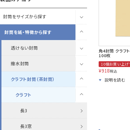
B5縦2つ折
A4横4つ折
119×277
92×235
封筒をサイズから探す
カレンダー
領収書
封筒を紙・特徴から探す
長3封筒
洋5タテ封筒
洋6タテ封筒
給
A5縦2つ折
B5横3つ折
95×217
98×190
長3窓封筒
透けない封筒
透けない封筒
角4封筒 クラフト
100枚
その他
プリンター
対応製品
長4封筒
撥水封筒
撥水封筒
透けない封筒
ケント
ケント
10個お買い上げで
¥
918
税込
長4窓封筒
クラフト封筒（茶封筒）
クラフト封筒
撥水封筒
透けない封筒
パステル
撥水ホワイト
パステル
ケント
長40封筒
白封筒
クラフト封筒
クラフト封筒
ナチュラルW
透けない撥水ホワイト
クラフト
ナチュラルW
パステル
長3
長1封筒
カラー封筒
白封筒
白封筒
クラフト封筒
ケントプレミア
撥水未晒クラフトCoC
ケントプレミア
ケント
ケントプレミア
長3窓
長3
長2封筒
パステルカラー封筒
カラー封筒
カラー封筒
白封筒
FSC森林認証 ケント
透けない撥水
特白
透けない撥水
特白
ケント
長4
長3窓