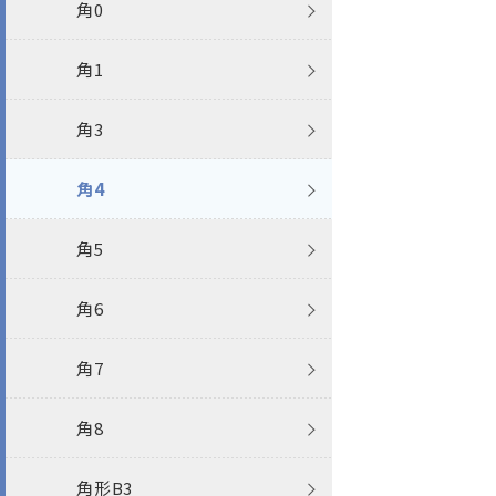
角4封筒
ベストカラー封筒
白封筒
透けない封筒
エコ
角0
角5封筒
エコ封筒
カラー封筒
クラフト封筒
その他
角1
角6封筒
ファンシー
パステルカラー封筒
白封筒
FSC森林認証
角3
角7封筒
プリンター対応
カラー封筒
再生紙
角4
角8（給料袋）・窓封筒
抗菌・抗ウイルス
パステルカラー封筒
その他
レーザー
角5
角形B3封筒
ポリ封筒
エコ封筒
インクジェット
角6
角形A3封筒
角7
保存袋・角底
角8
ECバッグ（eコマースバッグ）
マルタック
角形B3