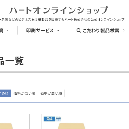
・名刺などのビジネス向け紙製品を販売する
ハート株式会社の公式オンラインショップ
筒
印刷
サービス
こだわり
製品検索
封筒
洋形封筒
製品一覧
封筒印刷
名刺
はがき
長4封筒
長4窓封筒
長40封筒
B5横3つ折
B5横3つ折
A4横4つ
90×205
90×205
90×225
すめ順
価格が安い順
価格が高い順
紙製クリアファイル印刷サービス
喪中はがき印
クリア
ファイル印刷
お悔み用
喪中はがき
長6封筒
返信用封筒
洋2タテ封