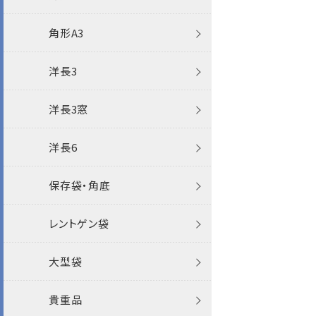
洋長3封筒
角0保存袋
角形A3
洋長3窓封筒
角1保存袋
透けない封筒
洋長3
洋長6封筒
角2保存袋
クラフト封筒
透けない封筒
パステル
洋長3窓
洋1封筒
角3保存袋
白封筒
クラフト封筒
透けない封筒
ケント
洋長6
洋2封筒
角2紐付マチなし
カラー封筒
白封筒
クラフト封筒
ケントプレミア
ケント
保存袋・角底
洋3封筒
角2角底
パステルカラー封筒
パステルカラー封筒
白封筒
白封筒
機能性封筒
ケント
レントゲン袋
洋4封筒
かんたん開封封筒
エコ封筒
パステルカラー封筒
カラー封筒
その他
機能性封筒
大型袋
洋5封筒
エコ封筒
お悔み用
パステルカラー封筒
エコ
貴重品