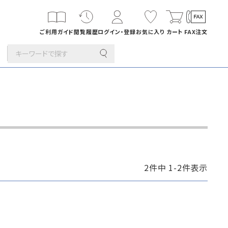
ご利用ガイド
閲覧履歴
ログイン・登録
お気に入り
カート
FAX注文
その他
カード・挨拶状
長1封筒
折
B4横3つ折
142×332
2
件中
1
-
2
件表示
刷サービス
印刷
年賀はがき・
デザイン集
筒
洋4タテ封筒