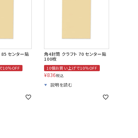
A4横3つ折
A4横3つ折
A4横・縦4
110×220
105×214
114×16
のし紙・のし袋
株券・商品券
発送・包装・梱
与明細用封筒
B5横3つ折
95×215
 85 センター貼
角4封筒 クラフト 70 センター貼
100枚
Cuoretti
10％OFF
10個お買い上げで10％OFF
¥
836
税込