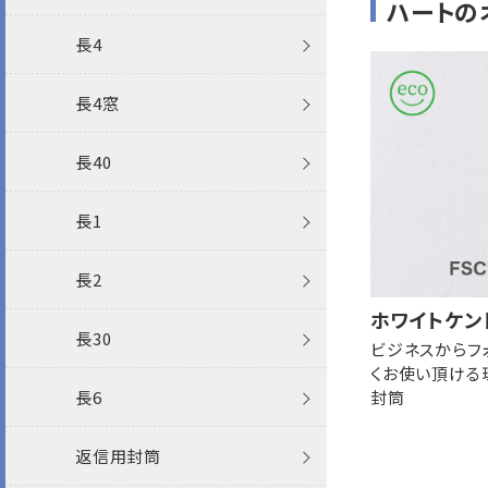
ハートの
長30封筒
Sカラー封筒
パステルカラー封筒
パステルカラー封筒
カラー封筒
透けない撥水
機能性封筒
ケント
特白
角2
長4
長6・窓封筒
エコ封筒
エコ封筒
エコ封筒
パステルカラー封筒
エコ
機能性封筒
機能性封筒
A4窓
長4窓
返信用封筒
抗菌・抗ウイルス
ワックス窓封筒
和紙
Sカラー封筒
透けない封筒
その他
FSC森林認証
エコ
FSC森林認証
その他
FSC森林認証
角3
長40
洋2タテ・窓封筒
ファンシー封筒
宛名を見ながら封かんできる窓封
フタ折
フタ折
クラフト封筒
再生紙
その他
角6
長1
筒
洋5タテ・窓封筒
プリンター対応
その他
洋長3
長2
プリンター対応
ホワイトケン
洋4タテ・窓封筒
フタ折
クラフト封筒
レーザー
洋長3窓
長30
ビジネスからフ
くお使い頂ける
洋6タテ・窓封筒
ポリ封筒
白封筒
インクジェット
保存袋
長6
封筒
給与明細封筒
フタ折
返信用封筒