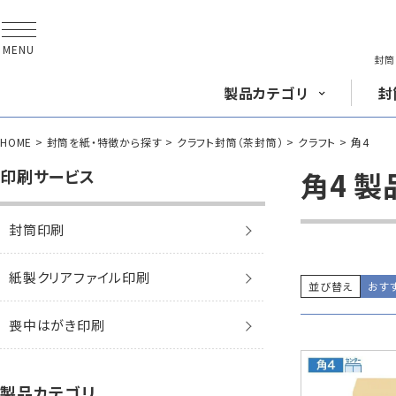
MENU
封筒
製品
カテゴリ
封
HOME
封筒を紙・特徴から探す
クラフト封筒（茶封筒）
クラフト
角4
長形封筒
角形
印刷サービス
角4 
封筒印刷
封筒をサイズ
から探す
封筒を紙・特徴
から探す
長3封筒
長3窓封筒
A4横3つ折
A4横3つ折
紙製クリアファイル印刷
120×235
120×235
並び替え
おす
封筒印刷サービス
喪中はがき印刷
賞状・証書・
辞令用紙
紙製クリア
ファイル
紙製
長2封筒
長30封筒
製品カテゴリ