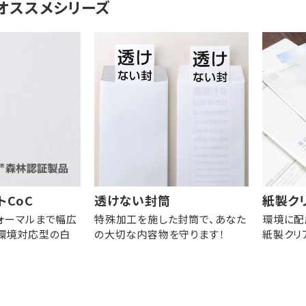
オススメシリーズ
トCoC
透けない封筒
紙製ク
ォーマルまで幅広
特殊加工を施した封筒で、あなた
環境に配
環境対応型の白
の大切な内容物を守ります！
紙製クリ