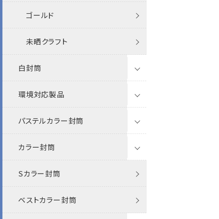
洋6封筒
ファンシー封筒
クオレッティ
ゴールド
ベストカラー封筒
FSC森林認証
洋7封筒
プリンター対応
プリンター対応
未晒クラフト
破れない封筒
再生紙
洋東京3号封筒
白封筒
その他
レーザー
洋特1封筒
環境対応製品
透けない
インクジェット
ミニ封筒
パステルカラー封筒
ケント
FSC森林認証
カラー封筒
パステル
循環型RC100・RC100
長3
封筒
Sカラー封筒
ホワイト
RC40
長3窓
長3
名刺
封筒
ホワイトケントCoC
ベストカラー封筒
特白
間伐材
長4
長3窓
プリンター専用紙
名刺
透けない