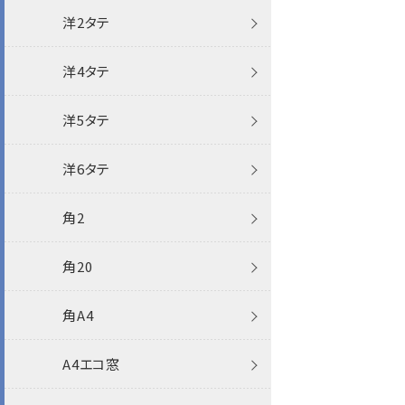
角2封筒
洋2タテ
角20封筒(国際A4)
透けない封筒
洋4タテ
角A4封筒
撥水封筒
クラフト封筒
ケント
洋5タテ
A4封筒
クラフト封筒
白封筒
透けない撥水封筒
パステル
洋6タテ
A4エコ窓封筒
白封筒
カラー封筒
クラフト封筒
プリンター対応
ナチュラルW
角2
角0封筒
カラー封筒
パステルカラー封筒
白封筒
ポリ封筒
透けない封筒
ケントプレミア
特白
角20
角1封筒
パステルカラー封筒
パステルカラー封筒
クラフト封筒
透けない撥水
ケント
角A4
角3封筒
Sカラー封筒
パステルカラー封筒
クラフト封筒
機能性封筒
A4エコ窓