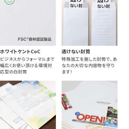
株券・商品券
発送・包装・梱包資
見本帳
喪中はがき印刷サービス
材
ホワイトケントCoC
透けない封筒
ビジネスからフォーマルまで
特殊加工を施した封筒で、あ
幅広くお使い頂ける環境対
なたの大切な内容物を守り
その他
プリンター
Cuoretti
応型の白封筒
ます！
対応製品