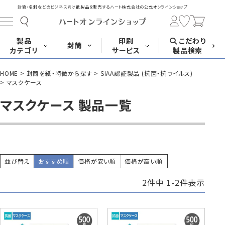
封筒・名刺などのビジネス向け紙製品を販売する
ハート株式会社の公式オンラインショップ
製品
印刷
こだわり
封筒
カテゴリ
サービス
製品検索
HOME
封筒を紙・特徴から探す
SIAA認証製品 (抗菌・抗ウイルス)
長形封筒
角形封筒
洋形封筒
その他
マスクケース
マスクケース 製品一覧
封筒をサイズ
封筒を紙・特徴
封筒印刷
長3封筒
長3窓封筒
長4封筒
から探す
から探す
A4横3つ折
A4横3つ折
B5横3つ折
120×235
120×235
90×205
並び替え
おすすめ順
価格が安い順
価格が高い順
2
件中
1
-
2
件表示
封筒印刷サービス
名刺
はがき
カード・挨拶状
長4窓封筒
長40封筒
長1封筒
B5横3つ折
A4横4つ折
B4横3つ折
90×205
90×225
142×332