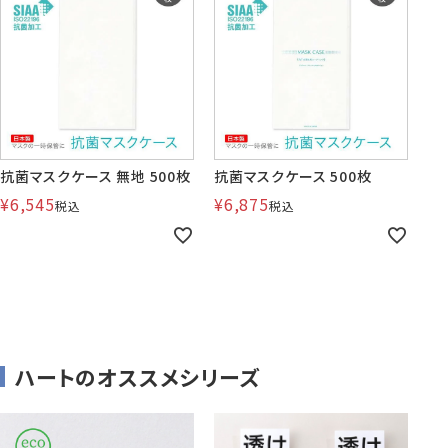
賞状・証書・
紙製クリア
紙製クリア
長2封筒
長30封筒
長6封筒
辞令用紙
ファイル
ファイル印刷
B5縦2つ折
A4横4つ折
A4横3つ折
119×277
92×235
110×220
抗菌マスクケース 無地 500枚
抗菌マスクケース 500枚
¥
6,545
¥
6,875
税込
税込
お悔み用
喪中はがき
年賀はがき・
紙製クリアファイル印刷サービス
返信用封筒
洋2タテ封筒
洋4タテ封筒
印刷
デザイン集
A4横3つ折
A4横・縦4つ折
A4横3つ折
105×214
114×162
105×235
ハートのオススメシリーズ
洋5タテ封筒
洋6タテ封筒
給与明細用封筒
カレンダー
領収書
のし紙・のし袋
A5縦2つ折
B5横3つ折
B5横3つ折
95×217
98×190
95×215