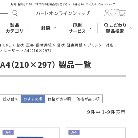
封筒・名刺などのビジネス向け紙製品を販売する
ハート株式会社の公式オンラインショップ
製品
印刷
こだわり
封筒
カテゴリ
サービス
製品検索
HOME
賞状・証書・辞令用紙
賞状・証書用紙
プリンター対応
長形封筒
角形封筒
洋形封筒
その他
レーザー
A4（210×297）
A4（210×297） 製品一覧
封筒をサイズ
封筒を紙・特徴
封筒印刷
長3封筒
長3窓封筒
長4封筒
から探す
から探す
A4横3つ折
A4横3つ折
B5横3つ折
120×235
120×235
90×205
並び替え
おすすめ順
価格が安い順
価格が高い順
9
件中
1
-
9
件表示
封筒印刷サービス
名刺
はがき
カード・挨拶状
長4窓封筒
長40封筒
長1封筒
B5横3つ折
A4横4つ折
B4横3つ折
90×205
90×225
142×332