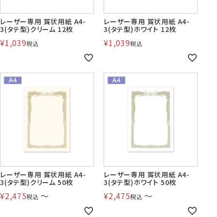
レーザー専用 賞状用紙 A4-
レーザー専用 賞状用紙 A4-
3(タテ型)クリーム 12枚
3(タテ型)ホワイト 12枚
株券・商品券
発送・包装・梱包資
見本帳
¥
1,039
¥
1,039
喪中はがき印刷サービス
税込
税込
材
その他
プリンター
Cuoretti
対応製品
レーザー専用 賞状用紙 A4-
レーザー専用 賞状用紙 A4-
3(タテ型)クリーム 50枚
3(タテ型)ホワイト 50枚
¥
2,475
〜
¥
2,475
〜
税込
税込