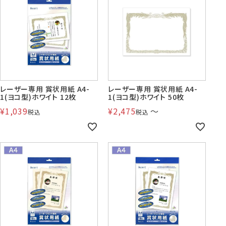
賞状・証書・
紙製クリア
紙製クリア
長2封筒
長30封筒
長6封筒
辞令用紙
ファイル
ファイル印刷
B5縦2つ折
A4横4つ折
A4横3つ折
119×277
92×235
110×220
レーザー専用 賞状用紙 A4-
レーザー専用 賞状用紙 A4-
1(ヨコ型)ホワイト 12枚
1(ヨコ型)ホワイト 50枚
¥
1,039
¥
2,475
〜
税込
税込
お悔み用
喪中はがき
年賀はがき・
紙製クリアファイル印刷サービス
返信用封筒
洋2タテ封筒
洋4タテ封筒
印刷
デザイン集
A4横3つ折
A4横・縦4つ折
A4横3つ折
105×214
114×162
105×235
洋5タテ封筒
洋6タテ封筒
給与明細用封筒
カレンダー
領収書
のし紙・のし袋
A5縦2つ折
B5横3つ折
B5横3つ折
95×217
98×190
95×215