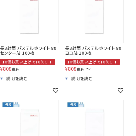
賞状・証書・
紙製クリア
紙製クリア
長2封筒
長30封筒
長6封筒
辞令用紙
ファイル
ファイル印刷
B5縦2つ折
A4横4つ折
A4横3つ折
119×277
92×235
110×220
長3封筒 パステルホワイト 80
長3封筒 パステルホワイト 80
センター貼 100枚
ヨコ貼 100枚
10個お買い上げで10％OFF
10個お買い上げで10％OFF
¥
808
¥
808
〜
税込
税込
お悔み用
喪中はがき
年賀はがき・
紙製クリアファイル印刷サービス
返信用封筒
洋2タテ封筒
洋4タテ封筒
印刷
デザイン集
A4横3つ折
A4横・縦4つ折
A4横3つ折
105×214
114×162
105×235
洋5タテ封筒
洋6タテ封筒
給与明細用封筒
カレンダー
領収書
のし紙・のし袋
A5縦2つ折
B5横3つ折
B5横3つ折
95×217
98×190
95×215