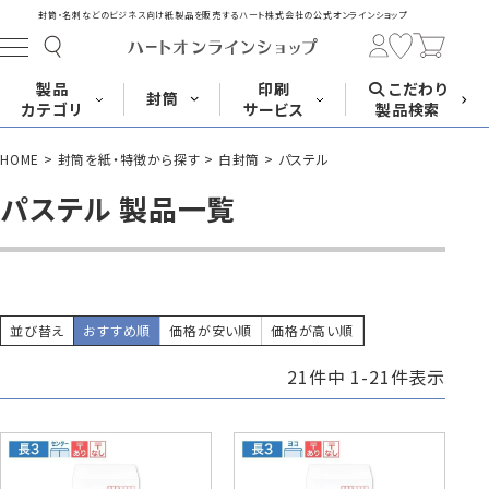
封筒・名刺などのビジネス向け紙製品を販売する
ハート株式会社の公式オンラインショップ
製品
印刷
こだわり
封筒
カテゴリ
サービス
製品検索
HOME
封筒を紙・特徴から探す
白封筒
パステル
長形封筒
角形封筒
洋形封筒
その他
パステル 製品一覧
封筒をサイズ
封筒を紙・特徴
封筒印刷
長3封筒
長3窓封筒
長4封筒
から探す
から探す
A4横3つ折
A4横3つ折
B5横3つ折
120×235
120×235
90×205
並び替え
おすすめ順
価格が安い順
価格が高い順
21
件中
1
-
21
件表示
封筒印刷サービス
名刺
はがき
カード・挨拶状
長4窓封筒
長40封筒
長1封筒
B5横3つ折
A4横4つ折
B4横3つ折
90×205
90×225
142×332