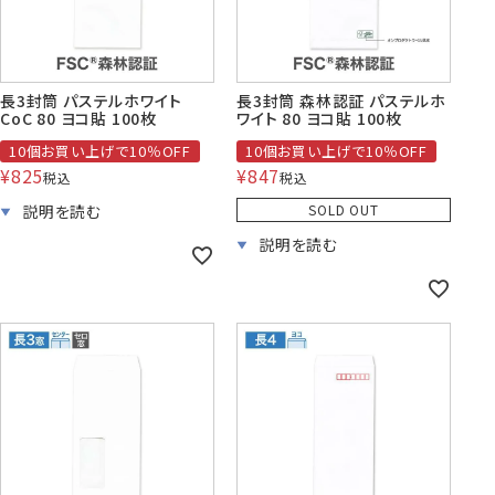
株券・商品券
発送・包装・梱包資
見本帳
喪中はがき印刷サービス
長3封筒 パステルホワイト
長3封筒 森林認証 パステルホ
材
CoC 80 ヨコ貼 100枚
ワイト 80 ヨコ貼 100枚
10個お買い上げで10％OFF
10個お買い上げで10％OFF
¥
825
¥
847
税込
税込
SOLD OUT
その他
プリンター
Cuoretti
対応製品