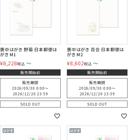
賞状・証書・
紙製クリア
紙製クリア
長2封筒
長30封筒
長6封筒
辞令用紙
ファイル
ファイル印刷
B5縦2つ折
A4横4つ折
A4横3つ折
119×277
92×235
110×220
喪中はがき 野菊 日本郵便は
喪中はがき 百合 日本郵便は
がき M1
がき M2
¥
8,228
〜
¥
8,602
〜
税込
税込
販売開始前
販売開始前
お悔み用
喪中はがき
年賀はがき・
紙製クリアファイル印刷サービス
返信用封筒
洋2タテ封筒
洋4タテ封筒
印刷
デザイン集
A4横3つ折
A4横・縦4つ折
A4横3つ折
販売期間
販売期間
105×214
114×162
105×235
2026/09/30 0:00
〜
2026/09/30 0:00
〜
2026/12/20 23:59
2026/12/20 23:59
SOLD OUT
SOLD OUT
洋5タテ封筒
洋6タテ封筒
給与明細用封筒
カレンダー
領収書
のし紙・のし袋
A5縦2つ折
B5横3つ折
B5横3つ折
95×217
98×190
95×215