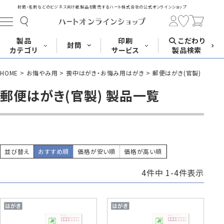
封筒・名刺などのビジネス向け紙製品を販売する
ハート株式会社の公式オンラインショップ
製品
印刷
こだわり
封筒
カテゴリ
サービス
製品検索
HOME
お悔やみ用
喪中はがき・お悔み用はがき
郵便はがき(官製)
長形封筒
角形封筒
洋形封筒
その他
郵便はがき(官製) 製品一覧
封筒をサイズ
封筒を紙・特徴
封筒印刷
長3封筒
長3窓封筒
長4封筒
から探す
から探す
A4横3つ折
A4横3つ折
B5横3つ折
120×235
120×235
90×205
並び替え
おすすめ順
価格が安い順
価格が高い順
4
件中
1
-
4
件表示
封筒印刷サービス
名刺
はがき
カード・挨拶状
長4窓封筒
長40封筒
長1封筒
B5横3つ折
A4横4つ折
B4横3つ折
90×205
90×225
142×332