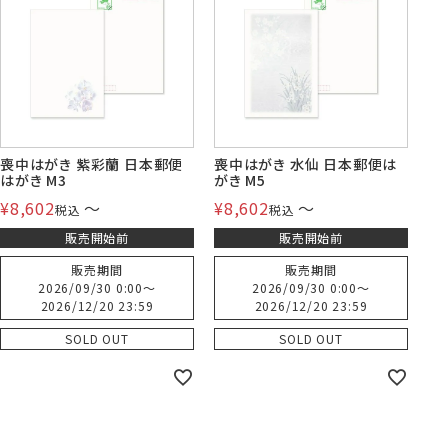
株券・商品券
発送・包装・梱包資
見本帳
喪中はがき印刷サービス
材
喪中はがき 紫彩蘭 日本郵便
喪中はがき 水仙 日本郵便は
はがき M3
がき M5
¥
8,602
〜
¥
8,602
〜
税込
税込
その他
プリンター
Cuoretti
販売開始前
販売開始前
対応製品
販売期間
販売期間
2026/09/30 0:00
〜
2026/09/30 0:00
〜
2026/12/20 23:59
2026/12/20 23:59
SOLD OUT
SOLD OUT