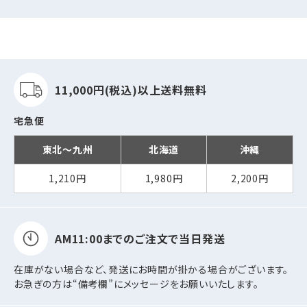
より順次対応いたします。
※期間中前後はお届け日指定のご希望に添えな
い場合がございます。ご理解・ご了承のほどお願
い申し上げます。
11,000円(税込)以上
送料無料
2026年07月01日
価格改定及び一時休店のお知らせ（7/13～
宅急便
7/14）
東北～九州
北海道
沖縄
2026年06月30日
1,210円
1,980円
2,200円
【NEW】むぎ茶殻入り封筒（長3・角2）を新発売し
ました。
※飲料生産時に発生する「むぎ茶殻」をアップサ
イクルした「むぎ茶殻紙」を使用したエコ封筒で
AM11:00までの
ご注文で当日発送
す。
在庫がない場合など、発送にお時間が掛かる場合がございます。
お急ぎの方は“備考欄”にメッセージをお願いいたします。
2026年06月08日
【NEW】招待カード「Wケント CoC 2号（単判・2つ