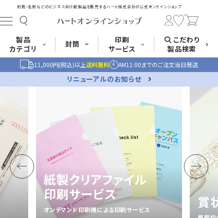
封筒・名刺などのビジネス向け紙製品を販売する
ハート株式会社の公式オンラインショップ
製品
印刷
こだわり
封筒
カテゴリ
サービス
製品検索
11,000円(税込)以上
送料無料
AM11:00までのご注文当日発送
長形封筒
角形封筒
洋形封筒
その他
リニューアルのお知らせ
封筒をサイズ
封筒を紙・特徴
封筒印刷
長3封筒
長3窓封筒
長4封筒
から探す
から探す
A4横3つ折
A4横3つ折
B5横3つ折
120×235
120×235
90×205
紙製クリアファイル
印刷サービス
封筒印刷サービス
名刺
はがき
カード・挨拶状
賞
長4窓封筒
長40封筒
長1封筒
B5横3つ折
A4横4つ折
B4横3つ折
オンデマンド印刷機による印刷サービス
90×205
90×225
142×332
鳳凰枠