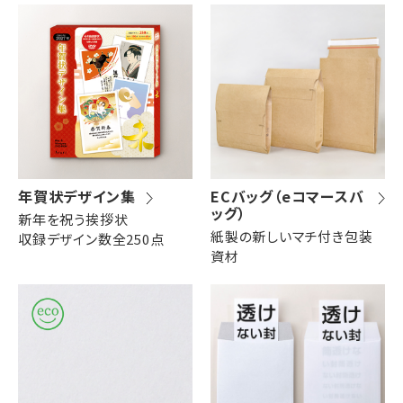
株券・商品券
発送・包装・梱包資
見本帳
喪中はがき印刷サービス
材
年賀状デザイン集
ECバッグ（eコマースバ
その他
プリンター
Cuoretti
ッグ）
新年を祝う挨拶状
対応製品
紙製の新しいマチ付き包装
収録デザイン数全250点
資材