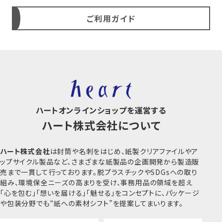
※期間中前後はお届け日指定のご希望に添えな
ご利用ガイド
い場合がございます。ご理解とご了承のほどお願
い申し上げます。
2026年03月31日
【NEW】森林認証マークなしのクラフトCoC封筒
テープスチック付2点を新発売しました。
・長3封筒 クラフト CoC 85 ヨコ貼 テープスチッ
ク
ハートオンラインショップを運営する
・角2封筒 クラフト CoC 85 ヨコ貼 テープスチッ
ハート株式会社について
ク
※FSC®森林認証製品で、ビジネスからフォーマ
ルまで幅広くお使いいただける環境対応型の封
ハート株式会社
は封筒や名刺をはじめ、紙製クリアファイルやア
筒です。
ップサイクル製品など、さまざまな紙製品の企画開発から製造販
売まで一貫して行っております。脱プラスチックやSDGsへの取り
組み、環境保全ニーズの高まりを受け、事務用品の領域を超え
2026年02月17日
「心を包む」「想いを届ける」「魅せる」をコンセプトに、パッケージ
【NEW】森林認証マークなしのクラフトCoC封筒
や包装分野でも“紙への素材シフト”を提案してまいります。
3点を新発売しました。