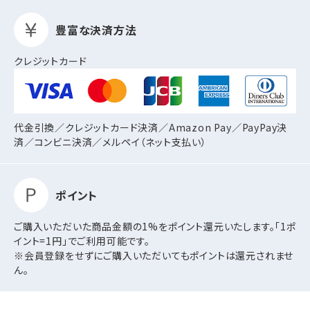
折）」を新発売しました。
※FSC®森林認証製品で、ビジネスからフォーマ
豊富な決済方法
ルまで幅広くお使いいただける環境対応型の招
待カードです。
クレジットカード
2026年04月20日
【NEW】紙製マチ付き包装資材「ECバッグ 60・
80・100サイズ」を新発売しました。
代金引換／クレジットカード決済／Amazon Pay／PayPay決
済／コンビニ決済／
メルペイ（ネット支払い）
※FSC®森林認証製品で、発送袋・梱包袋として
幅広くお使いいただける環境対応型のマチ付袋
です。
ポイント
2026年04月10日
ご購入いただいた商品金額の1%をポイント還元いたします。「1ポ
ゴールデンウィーク休業のお知らせ
イント=1円」でご利用可能です。
5/2(土)～5/6(水)は誠に勝手ではございますが、
※会員登録をせずにご購入いただいてもポイントは還元されませ
ゴールデンウィーク休業とさせていただきます。
ん。
休業中のご注文やお問い合せはお受けしており
ますが、製品の発送やお問い合せへのご返答な
どは5/7(木)より順次対応いたします。