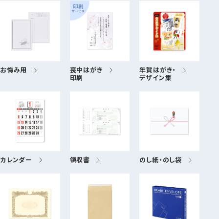
お悔み用
喪中はがき
年賀はがき・
印刷
デザイン集
カレンダー
領収書
のし紙・のし袋