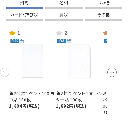
封筒
名刺
はがき
カード・挨拶状
賞状
その他
1
2
3
角20封筒 ケント 100 ヨ
角2封筒 ケント 100 セン
ミニ封筒 S 
コ貼 100枚
ター貼 100枚
ペイドカード封
1,804
(税込)
1,892
(税込)
00枚
786
(税込