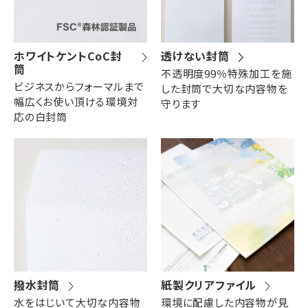
ホワイトケントCoC封
透けない封筒
筒
不透明度99％特殊加工を施
ビジネスからフォーマルまで
した封筒で大切な内容物を
幅広くお使い頂ける環境対
守ります
応の白封筒
撥水封筒
紙製クリアファイル
水をはじいて大切な内容物
環境に配慮した内容物が見