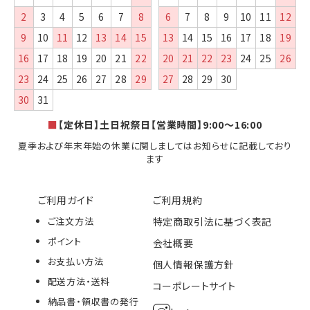
【NEW】ホワイトケントCoC封筒にダイヤ貼とカ
2
3
4
5
6
7
8
6
7
8
9
10
11
12
マス貼の「洋2 郵便番号枠なし」3点を新発売し
9
10
11
12
13
14
15
13
14
15
16
17
18
19
ました。
※FSC®森林認証製品で、ビジネスからフォーマ
16
17
18
19
20
21
22
20
21
22
23
24
25
26
ルまで幅広くお使いいただける環境対応型の封
23
24
25
26
27
28
29
27
28
29
30
筒です。
30
31
■
【定休日】土日祝祭日【営業時間】9:00～16:00
2025年11月04日
【NEW】2026年 午年 お年玉付き年賀はがきへの
夏季および年末年始の休業に関しましてはお知らせに記載しており
絵柄印刷・箔押加工の販売を開始しました。
ます
ご利用ガイド
ご利用規約
2025年09月22日
【NEW】洋2封筒 ホワイトケント CoC 100 ダイヤ
ご注文方法
特定商取引法に基づく表記
貼 を新発売しました。
ポイント
会社概要
※FSC®森林認証製品で、ビジネスからフォーマ
お支払い方法
ルまで幅広くお使いいただける環境対応型の封
個人情報保護方針
筒です。
配送方法・送料
コーポレートサイト
納品書・領収書の発行