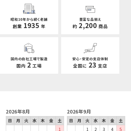
・長3封筒 クラフト CoC 85 枠なし
・長3封筒 クラフト CoC 70 枠なし
・角2封筒 クラフト CoC 85 枠あり
昭和10年から続く老舗
豊富な品揃え
※FSC®森林認証製品で、ビジネスからフォーマ
1935
2,200
創業
年
約
商品
ルまで幅広くお使いいただける環境対応型の封
筒です。
2025年12月09日
年末年始休業のお知らせ
国内の自社工場で製造
安心・安定の支店体制
2
23
12/27(土)～1/4(日)は誠に勝手ではございます
国内
工場
全国に
支店
が、年末年始休業とさせていただきます。休業中
のご注文やお問い合せはお受けしておりますが、
製品の発送やお問い合せへのご返答などは
1/5(月)より順次対応いたします。
※期間中前後はお届け日指定のご希望に添えな
い場合がございます。ご理解とご了承のほどお願
い申し上げます。
2026年8月
2026年9月
日
月
火
水
木
金
土
日
月
火
水
木
金
土
2025年11月20日
1
1
2
3
4
5