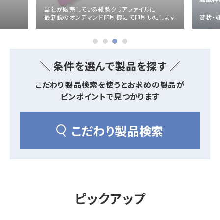
当社が販売している紙製クリアファイルに
最新鋭のオンデマンド印刷機にて印刷いたします
賞状・
賞状・証書・
紙製クリア
紙製クリア
長2封筒
長30封筒
長6封筒
辞令用紙
ファイル
ファイル印刷
B5縦2つ折
A4横4つ折
A4横3つ折
119×277
92×235
110×220
＼ 条件を選んで製品を探す ／
こだわり製品検索を使うとお求めの製品が
ピンポイントで見つかります
お悔み用
喪中はがき
年賀はがき・
紙製クリアファイル印刷サービス
返信用封筒
洋2タテ封筒
洋4タテ封筒
印刷
デザイン集
こだわり製品検索
A4横3つ折
A4横・縦4つ折
A4横3つ折
105×214
114×162
105×235
洋5タテ封筒
洋6タテ封筒
給与明細用封筒
カレンダー
領収書
のし紙・のし袋
ピックアップ
A5縦2つ折
B5横3つ折
B5横3つ折
95×217
98×190
95×215