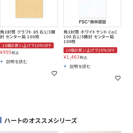
株券・商品券
発送・包装・梱包資
見本帳
喪中はがき印刷サービス
材
角3封筒 クラフト 85 右1/3開
角3封筒 ホワイトケント CoC
封 センター貼 100枚
100 右1/3開封 センター貼
100枚
10個お買い上げで10％OFF
10個お買い上げで10％OFF
¥
995
税込
¥
1,463
税込
その他
プリンター
Cuoretti
対応製品
ハートのオススメシリーズ