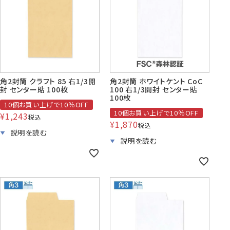
賞状・証書・
紙製クリア
紙製クリア
長2封筒
長30封筒
長6封筒
辞令用紙
ファイル
ファイル印刷
B5縦2つ折
A4横4つ折
A4横3つ折
119×277
92×235
110×220
角2封筒 クラフト 85 右1/3開
角2封筒 ホワイトケント CoC
封 センター貼 100枚
100 右1/3開封 センター貼
100枚
10個お買い上げで10％OFF
10個お買い上げで10％OFF
¥
1,243
税込
お悔み用
喪中はがき
年賀はがき・
¥
1,870
紙製クリアファイル印刷サービス
返信用封筒
洋2タテ封筒
洋4タテ封筒
税込
印刷
デザイン集
A4横3つ折
A4横・縦4つ折
A4横3つ折
105×214
114×162
105×235
洋5タテ封筒
洋6タテ封筒
給与明細用封筒
カレンダー
領収書
のし紙・のし袋
A5縦2つ折
B5横3つ折
B5横3つ折
95×217
98×190
95×215