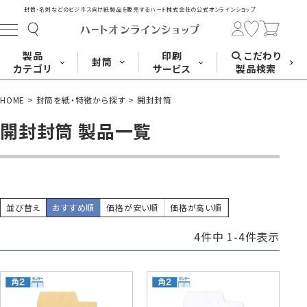
封筒・名刺などのビジネス向け紙製品を販売する
ハート株式会社の公式オンラインショップ
製品
印刷
こだわり
封筒
カテゴリ
サービス
製品検索
HOME
封筒を紙・特徴から探す
開封封筒
長形封筒
角形封筒
洋形封筒
その他
開封封筒 製品一覧
封筒をサイズ
封筒を紙・特徴
封筒印刷
長3封筒
長3窓封筒
長4封筒
から探す
から探す
A4横3つ折
A4横3つ折
B5横3つ折
120×235
120×235
90×205
並び替え
おすすめ順
価格が安い順
価格が高い順
4
件中
1
-
4
件表示
封筒印刷サービス
名刺
はがき
カード・挨拶状
長4窓封筒
長40封筒
長1封筒
B5横3つ折
A4横4つ折
B4横3つ折
90×205
90×225
142×332