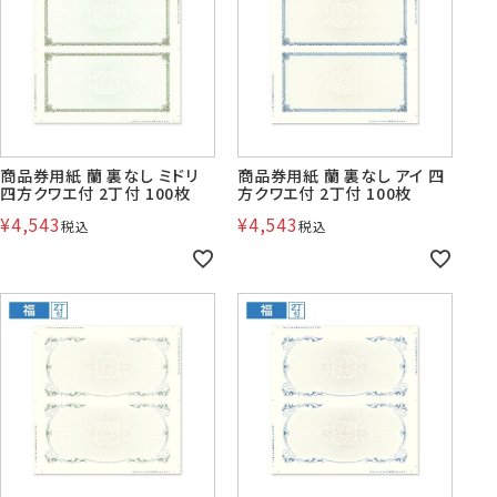
賞状・証書・
紙製クリア
紙製クリア
長2封筒
長30封筒
長6封筒
辞令用紙
ファイル
ファイル印刷
B5縦2つ折
A4横4つ折
A4横3つ折
119×277
92×235
110×220
商品券用紙 蘭 裏なし ミドリ
商品券用紙 蘭 裏なし アイ 四
四方クワエ付 2丁付 100枚
方クワエ付 2丁付 100枚
¥
4,543
¥
4,543
税込
税込
お悔み用
喪中はがき
年賀はがき・
紙製クリアファイル印刷サービス
返信用封筒
洋2タテ封筒
洋4タテ封筒
印刷
デザイン集
A4横3つ折
A4横・縦4つ折
A4横3つ折
105×214
114×162
105×235
洋5タテ封筒
洋6タテ封筒
給与明細用封筒
カレンダー
領収書
のし紙・のし袋
A5縦2つ折
B5横3つ折
B5横3つ折
95×217
98×190
95×215