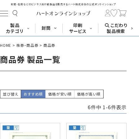
封筒・名刺などのビジネス向け紙製品を販売する
ハート株式会社の公式オンラインショップ
製品
印刷
こだわり
封筒
カテゴリ
サービス
製品検索
HOME
株券・商品券
商品券
長形封筒
角形封筒
洋形封筒
その他
商品券 製品一覧
封筒をサイズ
封筒を紙・特徴
封筒印刷
長3封筒
長3窓封筒
長4封筒
から探す
から探す
A4横3つ折
A4横3つ折
B5横3つ折
120×235
120×235
90×205
並び替え
おすすめ順
価格が安い順
価格が高い順
6
件中
1
-
6
件表示
封筒印刷サービス
名刺
はがき
カード・挨拶状
長4窓封筒
長40封筒
長1封筒
B5横3つ折
A4横4つ折
B4横3つ折
90×205
90×225
142×332