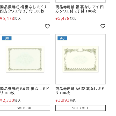
商品券用紙 福 裏なし ミドリ
商品券用紙 福 裏なし アイ 四
四方クワエ付 2丁付 100枚
方クワエ付 2丁付 100枚
¥
5,478
¥
5,478
税込
税込
株券・商品券
発送・包装・梱包資
見本帳
喪中はがき印刷サービス
材
その他
プリンター
Cuoretti
対応製品
商品券用紙 B6 萩 裏なし ミド
商品券用紙 A6 萩 裏なし ミド
リ 100枚
リ 100枚
¥
2,310
¥
1,991
税込
税込
SOLD OUT
SOLD OUT