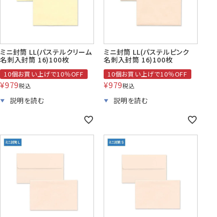
株券・商品券
発送・包装・梱包資
見本帳
喪中はがき印刷サービス
材
ミニ封筒 LL(パステルクリーム
ミニ封筒 LL(パステルピンク
名刺入封筒 16)100枚
名刺入封筒 16)100枚
10個お買い上げで10％OFF
10個お買い上げで10％OFF
¥
979
¥
979
税込
税込
その他
プリンター
Cuoretti
対応製品