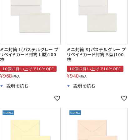
賞状・証書・
紙製クリア
紙製クリア
長2封筒
長30封筒
長6封筒
辞令用紙
ファイル
ファイル印刷
B5縦2つ折
A4横4つ折
A4横3つ折
119×277
92×235
110×220
ミニ封筒 L(パステルグレー プ
ミニ封筒 S(パステルグレー プ
リペイドカード封筒 L型)100
リペイドカード封筒 S型)100
枚
枚
10個お買い上げで10％OFF
10個お買い上げで10％OFF
お悔み用
喪中はがき
年賀はがき・
¥
968
¥
940
紙製クリアファイル印刷サービス
返信用封筒
洋2タテ封筒
洋4タテ封筒
税込
税込
印刷
デザイン集
A4横3つ折
A4横・縦4つ折
A4横3つ折
105×214
114×162
105×235
洋5タテ封筒
洋6タテ封筒
給与明細用封筒
カレンダー
領収書
のし紙・のし袋
A5縦2つ折
B5横3つ折
B5横3つ折
95×217
98×190
95×215