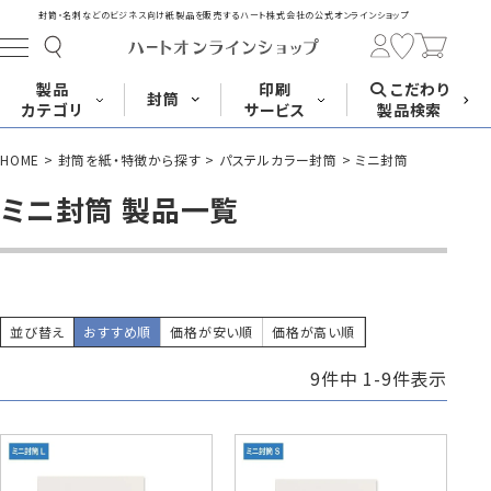
封筒・名刺などのビジネス向け紙製品を販売する
ハート株式会社の公式オンラインショップ
製品
印刷
こだわり
封筒
カテゴリ
サービス
製品検索
HOME
封筒を紙・特徴から探す
パステルカラー封筒
ミニ封筒
長形封筒
角形封筒
洋形封筒
その他
ミニ封筒 製品一覧
封筒をサイズ
封筒を紙・特徴
封筒印刷
長3封筒
長3窓封筒
長4封筒
から探す
から探す
A4横3つ折
A4横3つ折
B5横3つ折
120×235
120×235
90×205
並び替え
おすすめ順
価格が安い順
価格が高い順
9
件中
1
-
9
件表示
封筒印刷サービス
名刺
はがき
カード・挨拶状
長4窓封筒
長40封筒
長1封筒
B5横3つ折
A4横4つ折
B4横3つ折
90×205
90×225
142×332