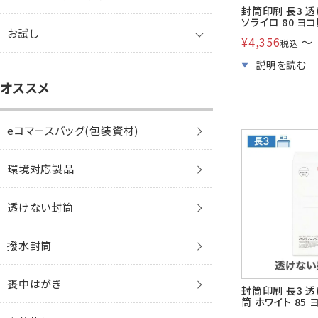
角1保存袋
エコ窓
レーザー
封筒印刷 長3 
ソライロ 80 ヨ
お試し
洋長3封筒
便箋
レーザー
角0保存袋
コットン
角形A3
¥
4,356
〜
税込
角2保存袋
レーザー対応窓
インクジェット
洋長3窓封筒
カード
インクジェット
eコマースバッグ
角1保存袋
透けない封筒
レッド&ブラック
封筒
洋長3
オススメ
角3保存袋
ワックス窓
洋長6封筒
レターセット
マルチ
印刷サービス
角2保存袋
クラフト封筒
透けない封筒
トロピカル
賞状
封筒
パステル
洋長3窓
角2紐付マチなし
eコマースバッグ(包装資材)
洋1封筒
角3保存袋
白封筒
クラフト封筒
アラモード
はがき
賞状
封筒・カード
透けない封筒
ケント
洋長6
角2角底
環境対応製品
洋2封筒
角2紐付マチなし
カラー封筒
白封筒
トゥインクル
名刺
はがき
賞状・証書
クラフト封筒
ケントプレミア
ケント
保存袋・角底
透けない封筒
洋3封筒
角2角底
パステルカラー封筒
パステルカラー封筒
白封筒
メタル
プリンター専用紙
名刺
はがき
白封筒
機能性封筒
ケント
レントゲン袋
撥水封筒
洋4封筒
かんたん開封封筒
エコ封筒
パステルカラー封筒
パールレイド
ラベル
その他
名刺
カラー封筒
その他
機能性封筒
大型袋
喪中はがき
封筒印刷 長3 
洋5封筒
エコ封筒
お悔み用
ジュエル
薬袋
パステルカラー封筒
エコ
貴重品
筒 ホワイト 85 