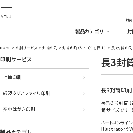
MENU
封筒
製品
カテゴリ
封
HOME
印刷サービス
封筒印刷
封筒印刷（サイズから探す）
長3封筒印刷
長形封筒
角形
印刷サービス
長3封
封筒印刷
封筒をサイズ
から探す
封筒を紙・特徴
から探す
長3封筒
長3窓封筒
長3封筒印刷
A4横3つ折
A4横3つ折
紙製クリアファイル印刷
120×235
120×235
封筒印刷サービス
長形3号封筒（
喪中はがき印刷
筒サイズです。
賞状・証書・
辞令用紙
紙製クリア
ファイル
紙製
ハートオンライ
Illustrato
長2封筒
長30封筒
製品カテゴリ