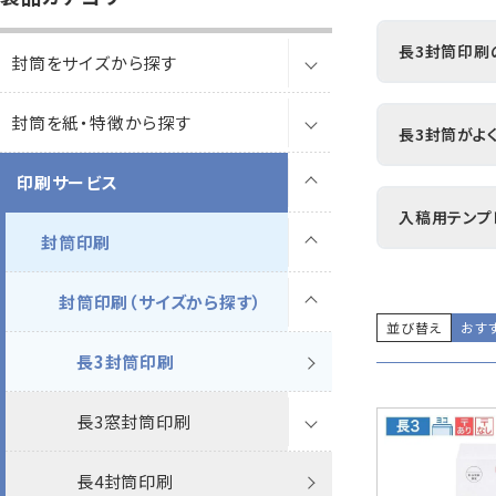
B5縦2つ折
A4横4つ折
119×277
92×235
長3封筒印刷
封筒をサイズから探す
カレンダー
領収書
長3封筒は、
封筒を紙・特徴から探す
長3封筒
を3つ折りに
長3封筒がよ
洋5タテ封筒
洋6タテ封筒
給
送に適してい
A5縦2つ折
B5横3つ折
定形郵便に対
95×217
98×190
印刷サービス
長3窓封筒
透けない封筒
透けない封筒
請求書・納品
所などを印
向上にも役立
入稿用テンプ
給与明細の
その他
プリンター
対応製品
長4封筒
撥水封筒
封筒印刷
撥水封筒
透けない封筒
ケント
ケント
各種案内状
オンラインシ
封筒へ社名
長4窓封筒
クラフト封筒（茶封筒）
クラフト封筒
撥水封筒
透けない封筒
パステル
撥水ホワイト
封筒印刷（サイズから探す）
パステル
ケント
す。Illus
並び替え
おす
す。
▶ 入
長40封筒
白封筒
白封筒
クラフト封筒
クラフト封筒
ナチュラルW
透けない撥水ホワイト
クラフト
ナチュラルW
パステル
長3
長3封筒印刷
長1封筒
環境対応製品
カラー封筒
白封筒
白封筒
クラフト封筒
ケントプレミア
撥水未晒クラフトCoC
ゴールド
透けない
ケントプレミア
ケント
ケントプレミア
長3窓
長3
長3窓封筒印刷
長2封筒
パステルカラー封筒
パステルカラー封筒
カラー封筒
カラー封筒
白封筒
FSC森林認証 ケント
未晒クラフト
ケント
FSC森林認証
透けない撥水
特白
透けない撥水
特白
ケント
長4
長3窓
長4封筒印刷
レーザー窓