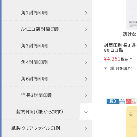
長30封筒
カラー封筒
Sカラー封筒
パステルカラー封筒
パステルカラー封筒
カラー封筒
透けない撥水
パステル
循環型RC100・RC100
長3
機能性封筒
ケント
特白
角2
長4
封筒
角2封筒印刷
エコ窓
長6・窓封筒
Sカラー封筒
エコ封筒
エコ封筒
エコ封筒
パステルカラー封筒
ホワイト
RC40
長3窓
長3
エコ
機能性封筒
機能性封筒
A4窓
長4窓
名刺
封筒
A4エコ窓封筒印刷
ホワイトケントCoC
封筒印刷 長3 透
返信用封筒
ベストカラー封筒
抗菌・抗ウイルス
ワックス窓封筒
和紙
Sカラー封筒
透けない封筒
特白
間伐材
長4
長3窓
その他
FSC森林認証
エコ
FSC森林認証
その他
FSC森林認証
角3
長40
プリンター専用紙
名刺
角3封筒印刷
透けない
80 ヨコ貼
¥
4,251
〜
税込
洋2タテ・窓封筒
SIAA認証製品 (抗菌・抗ウイル
ファンシー封筒
宛名を見ながら封かんできる窓封
フタ折
フタ折
クラフト封筒
若狭
植林木
長4窓
長4
再生紙
その他
角6
長1
カード・挨拶状
封筒
角4封筒印刷
クラフト
ス)
筒
洋5タテ・窓封筒
プリンター対応
初芝
雑誌再生紙
長40
長4窓
その他
洋長3
長2
名刺
角6封筒印刷
ケント
ARV
プリンター対応
封筒
洋4タテ・窓封筒
フタ折
クラフト封筒
甲陽
むぎ茶殻紙
洋4タテ
角2
レーザー
洋長3窓
長30
洋長3封筒印刷
パステル
透けるホワイトCoC
紙製クリアファイル
ウルトラホワイト
洋6タテ・窓封筒
ポリ封筒
白封筒
和紙
角2
角20
封筒印刷（紙から探す）
インクジェット
保存袋
長6
カラー
かんたん開封封筒
A4用紙（9号10丁付）
スノーホワイト
封筒
給与明細封筒
紙製クリアファイル印刷
フタ折
プリンター対応
角20
角3
返信用封筒
クラフト封筒印刷
プリンター対応
宛名を見ながら封かんできる窓封筒
マスクケース
ホワイト
紙製クリアファイル