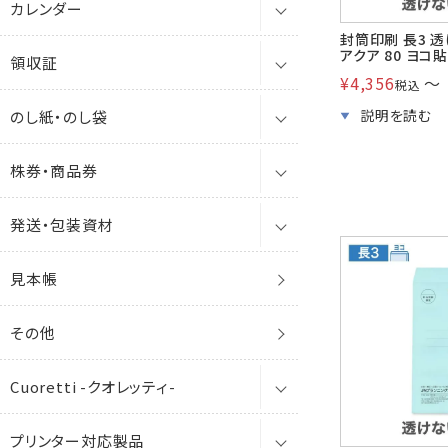
カレンダー
角4封筒
会葬礼状・お悔み用カード
年賀状デザイン集
ベストカラー封筒
白封筒
透けない封筒
洋2
9号8丁付
カラー名刺
4つ折りカード
私製はがき
エコ
角0
間伐材
A4（218×310）
レーザー
貴重品袋
封筒印刷 長3 
アクア 80 ヨコ
領収証
角5封筒
お悔やみ用封筒・塩
箔押年賀はがき
卓上カレンダー
エコ封筒
カラー封筒
クラフト封筒
洋4
9号16丁付
和紙・木材名刺
1号カード
郵便はがき(官製)
単判
その他
角1
非木材
A5（155×218）
インクジェット
A3（297×420）
¥
4,356
〜
ミニ封筒
税込
のし紙・のし袋
角6封筒
奉書挨拶状
絵柄年賀はがき
壁掛けカレンダー
領収証
ファンシー
パステルカラー封筒
白封筒
洋6
9号21丁付
抗菌・抗ウイルス名刺
2号カード
プリンター対応
2つ折
FSC森林認証
角3
再生紙
B3（390×532）
A4（210×297）
A4（210×297）
レターケース
株券・商品券
角7封筒
私製年賀はがき
のし紙
プリンター対応
カラー封筒
ミニ封筒
8号
プリンター対応名刺
東京3号カード
銀箔押2つ折
再生紙
角4
RC100
B4（266×390）
レーザー
B4（257×364）
B4（257×364）
ポリ封筒・はがき用ポリ袋
発送・包装資材
角8（給料袋）・窓封筒
のし袋
株券
抗菌・抗ウイルス
パステルカラー封筒
保存袋
13号
洋6形カード
横長2つ折
その他
レーザー
角5
レーザー
B5（195×266）
インクジェット
ガセット(マチ付)
見本帳
角形B3封筒
商品券
マチ付
ポリ封筒
エコ封筒
インクジェット
角6
インクジェット
保存袋・角底
ECバッグ（eコマースバッグ）
その他
角形A3封筒
クッション付
角7
窓付封筒
角A4ガセット
マルタック
ケース
Cuoretti -クオレッティ-
保存袋・角底
梱包資材
角8
プリンター対応
角0保存袋
セロ窓
お試し用
プリンター対応製品
ECバッグ（eコマースバッグ）
封筒
マルタック
角形B3