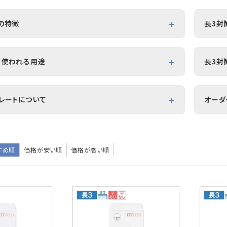
A4横3つ折
A4横3つ折
A4横・縦4
110×220
105×214
114×16
の特徴
長3封
のし紙・のし袋
株券・商品券
発送・包装・梱
ビジネス用途で広く使用されている封筒サイズです。A4用紙
封筒サ
して封入できるため、請求書や各種案内文書などの書類発
く使われる用途
長3封
封入サ
与明細用封筒
ます。
B5横3つ折
応しているため郵送料を抑えて送付でき、社名やロゴ、住
95×215
郵便
書・見積書などの発送
定形
刷した名入れ封筒として企業の信頼感やブランドイメージの
ちます。
レートについて
オーダ
配布
A4
Cuoretti
や通知書の送付
幅広
ョップでは、お客様が作成したデザインデータをもとに、長3
オン
やロゴなどを印刷する封筒印刷サービスをご提供していま
量発
tratorやWordで使える入稿用テンプレートをご用意していま
い。
すめ順
価格が安い順
価格が高い順
稿用テンプレートはこちら