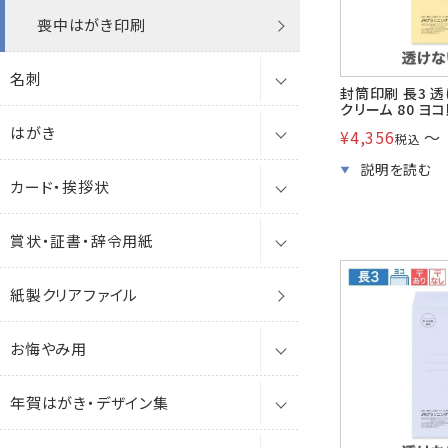
角2封筒
喪中はがき印刷
その他
角A4
角8
洋2タテ
ケント封筒印刷
破れない封筒
シール
ナチュラル
名刺
角20封筒(国際A4)
透けない封筒
A4窓
洋長3
洋4タテ
パステルカラー封筒印刷
封筒印刷 長3 
給与明細封筒
クリーム 80 ヨ
はがき
角A4封筒
名刺をサイズから探す
撥水封筒
クラフト封筒
角0
保存袋
ケント
洋5タテ
カラー封筒印刷
¥
4,356
〜
税込
エアメール
カード・挨拶状
A4封筒
名刺を紙・特徴から探す
はがき
クラフト封筒
白封筒
透けない撥水封筒
角1
A4(9号10丁付)
パステル
洋6タテ
抗菌・抗ウイルス封筒印刷
開封封筒
賞状・証書・辞令用紙
A4エコ窓封筒
名刺ケース
喪中はがき・お悔み用はがき
カード
白封筒
カラー封筒
クラフト封筒
プリンター対応
角3
9号
薄口名刺
ナチュラルW
角2
透けない封筒印刷
大型袋
紙製クリアファイル
角0封筒
年賀はがき・年賀状
会葬礼状・お悔み用カード
賞状・証書用紙
カラー封筒
パステルカラー封筒
白封筒
ポリ封筒
透けない封筒
角6
A3(9号20丁付)
エコ名刺
単判カード
ケントプレミア
特白
角20
撥水封筒印刷
クッション封筒
お悔やみ用
角1封筒
試し刷はがき
A4挨拶状用紙
紙筒(賞状用紙入れ)
パステルカラー封筒
パステルカラー封筒
クラフト封筒
洋長3
A3ノビ(9号20丁付)
ケント名刺
2つ折りカード
オフセット印刷・筆耕用
透けない撥水
ケント
角A4
FSC森林認証
レーザー対応封筒印刷
レントゲン袋
年賀はがき・デザイン集
角3封筒
はがき用ポリ袋
辞令用紙
喪中はがき・お悔み用はがき
Sカラー封筒
パステルカラー封筒
クラフト封筒
洋長3窓
9号4丁付
ファンシー・艶付・艶消名刺
3つ折りカード
プリンター対応
機能性封筒
A4エコ窓
アップサイクル
A3（310×436）
エコ封筒印刷
薬袋