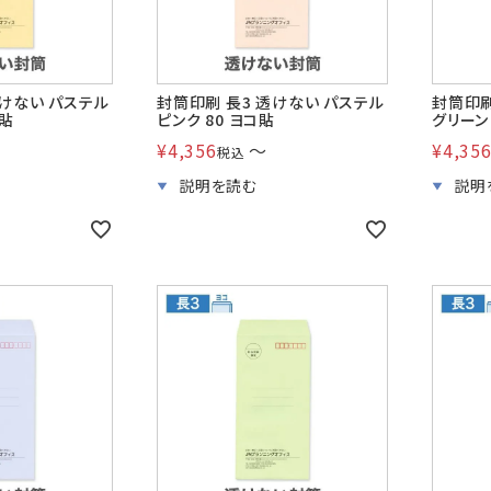
透けない パステル
封筒印刷 長3 透けない パステル
封筒印刷
コ貼
ピンク 80 ヨコ貼
グリーン
¥
4,356
〜
¥
4,35
税込