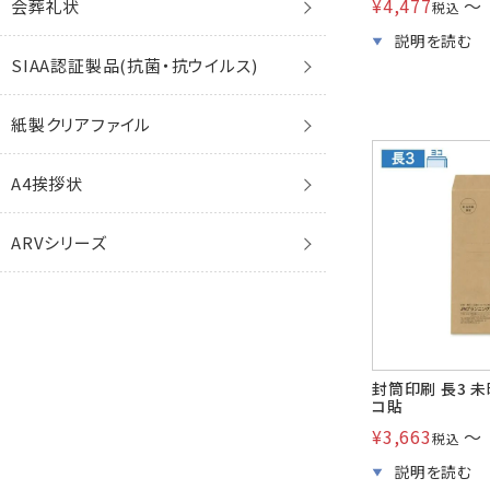
¥
4,477
〜
会葬礼状
税込
洋6封筒
ファンシー封筒
クオレッティ
花ふぜい
ベストカラー封筒
FSC森林認証
SIAA認証製品(抗菌・抗ウイルス)
洋7封筒
プリンター対応
プリンター対応
花ごろも
破れない封筒
再生紙
紙製クリアファイル
洋東京3号封筒
手漉き和紙
その他
レーザー
A4挨拶状
洋特1封筒
インクジェット
ARVシリーズ
ミニ封筒
封筒印刷 長3 未
コ貼
¥
3,663
〜
税込