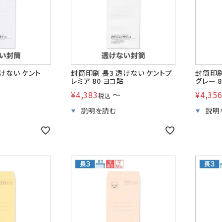
けない ケント
封筒印刷 長3 透けない ケントプ
封筒印刷
レミア 80 ヨコ貼
グレー 
¥
4,383
〜
¥
4,35
税込