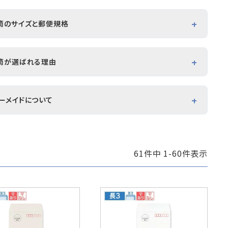
つ折
A4横3つ折
2
105×235
筒のサイズと郵便規格
包資材
見本帳
イズ：120×235mm
筒が選ばれる理由
イズ：A4横3つ折り
規格：定形郵便
郵便対応で郵送コストを抑えられる
ーメイドについて
サイズ3つ折りが入り請求書発送に最適
い業種で採用されている定番サイズ
ラインショップに掲載のない製品への印刷や、サイズ・口糊加工、大
注などをご希望の場合は、ハート株式会社までお問い合わせくださ
▶ オーダーメイドのお問い合わせはこちら
61
件中
1
-
60
件表示