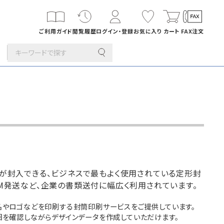
ご利用ガイド
閲覧履歴
ログイン・登録
お気に入り
カート
FAX注文
その他
カード・挨拶状
長1封筒
折
B4横3つ折
142×332
刷サービス
つ折りが封入できる、ビジネスで最もよく使用されている定形封
M発送など、企業の書類送付に幅広く利用されています。
印刷
年賀はがき・
デザイン集
名やロゴなどを印刷する封筒印刷サービスをご提供しています。
囲を確認しながらデザインデータを作成していただけます。
筒
洋4タテ封筒