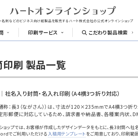
・名刺などのビジネス向け紙製品を販売する
ハート株式会社の公式オンラインショップ
筒
印刷
サービス
こだわり
製品検索
封筒
洋形封筒
筒印刷 製品一覧
封筒印刷
名刺
はがき
長4封筒
長4窓封筒
長40封筒
｜社名入り封筒・名入れ印刷（A4横3つ折り対応）
B5横3つ折
B5横3つ折
A4横4つ
90×205
90×205
90×225
紙製クリアファイル印刷サービス
喪中はがき印
通称：長3（ながさん））は、寸法が120×235mmでA4横3
定形郵便に対応しているため、請求書や納品書、各種案内状、D
クリア
ファイル印刷
お悔み用
喪中はがき
ンショップでは、お客様が作成したデザインデータをもとに、長3封筒へ社
rやWordでご利用いただける
入稿用テンプレート
をご用意しており、印刷範
長6封筒
返信用封筒
洋2タテ封