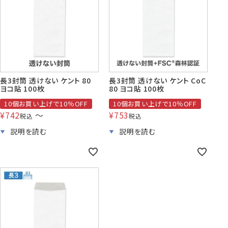
賞状・証書・
紙製クリア
紙製クリア
長2封筒
長30封筒
長6封筒
辞令用紙
ファイル
ファイル印刷
B5縦2つ折
A4横4つ折
A4横3つ折
119×277
92×235
110×220
長3封筒 透けない ケント 80
長3封筒 透けない ケント CoC
ヨコ貼 100枚
80 ヨコ貼 100枚
10個お買い上げで10％OFF
10個お買い上げで10％OFF
¥
742
〜
¥
753
税込
税込
お悔み用
喪中はがき
年賀はがき・
紙製クリアファイル印刷サービス
返信用封筒
洋2タテ封筒
洋4タテ封筒
印刷
デザイン集
A4横3つ折
A4横・縦4つ折
A4横3つ折
105×214
114×162
105×235
洋5タテ封筒
洋6タテ封筒
給与明細用封筒
カレンダー
領収書
のし紙・のし袋
A5縦2つ折
B5横3つ折
B5横3つ折
95×217
98×190
95×215