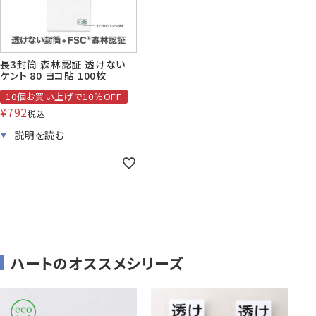
株券・商品券
発送・包装・梱包資
見本帳
喪中はがき印刷サービス
長3封筒 森林認証 透けない
材
ケント 80 ヨコ貼 100枚
10個お買い上げで10％OFF
¥
792
税込
その他
プリンター
Cuoretti
対応製品
ハートのオススメシリーズ