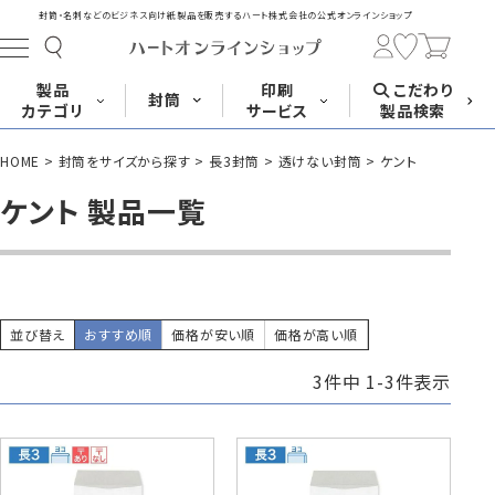
封筒・名刺などのビジネス向け紙製品を販売する
ハート株式会社の公式オンラインショップ
製品
印刷
こだわり
封筒
カテゴリ
サービス
製品検索
HOME
封筒をサイズから探す
長3封筒
透けない封筒
ケント
長形封筒
角形封筒
洋形封筒
その他
ケント 製品一覧
封筒をサイズ
封筒を紙・特徴
封筒印刷
長3封筒
長3窓封筒
長4封筒
から探す
から探す
A4横3つ折
A4横3つ折
B5横3つ折
120×235
120×235
90×205
並び替え
おすすめ順
価格が安い順
価格が高い順
3
件中
1
-
3
件表示
封筒印刷サービス
名刺
はがき
カード・挨拶状
長4窓封筒
長40封筒
長1封筒
B5横3つ折
A4横4つ折
B4横3つ折
90×205
90×225
142×332