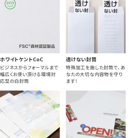
株券・商品券
発送・包装・梱包資
見本帳
喪中はがき印刷サービス
材
ホワイトケントCoC
透けない封筒
ビジネスからフォーマルまで
特殊加工を施した封筒で、あ
その他
プリンター
Cuoretti
幅広くお使い頂ける環境対
なたの大切な内容物を守り
対応製品
応型の白封筒
ます！