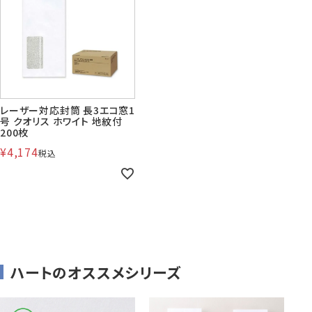
賞状・証書・
紙製クリア
紙製クリア
長2封筒
長30封筒
長6封筒
辞令用紙
ファイル
ファイル印刷
B5縦2つ折
A4横4つ折
A4横3つ折
119×277
92×235
110×220
レーザー対応封筒 長3エコ窓1
号 クオリス ホワイト 地紋付
200枚
¥
4,174
税込
お悔み用
喪中はがき
年賀はがき・
紙製クリアファイル印刷サービス
返信用封筒
洋2タテ封筒
洋4タテ封筒
印刷
デザイン集
A4横3つ折
A4横・縦4つ折
A4横3つ折
105×214
114×162
105×235
洋5タテ封筒
洋6タテ封筒
給与明細用封筒
ハートのオススメシリーズ
カレンダー
領収書
のし紙・のし袋
A5縦2つ折
B5横3つ折
B5横3つ折
95×217
98×190
95×215