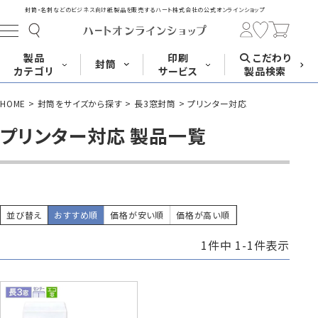
封筒・名刺などのビジネス向け紙製品を販売する
ハート株式会社の公式オンラインショップ
製品
印刷
こだわり
封筒
カテゴリ
サービス
製品検索
HOME
封筒をサイズから探す
長3窓封筒
プリンター対応
長形封筒
角形封筒
洋形封筒
その他
プリンター対応 製品一覧
封筒をサイズ
封筒を紙・特徴
封筒印刷
長3封筒
長3窓封筒
長4封筒
から探す
から探す
A4横3つ折
A4横3つ折
B5横3つ折
120×235
120×235
90×205
並び替え
おすすめ順
価格が安い順
価格が高い順
1
件中
1
-
1
件表示
封筒印刷サービス
名刺
はがき
カード・挨拶状
長4窓封筒
長40封筒
長1封筒
B5横3つ折
A4横4つ折
B4横3つ折
90×205
90×225
142×332