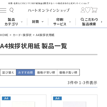
封筒・名刺などのビジネス向け紙製品を販売する
ハート株式会社の公式オンラインショップ
製品
印刷
こだわり
封筒
カテゴリ
サービス
製品検索
HOME
カード・挨拶状
A4挨拶状用紙
長形封筒
角形封筒
洋形封筒
その他
A4挨拶状用紙 製品一覧
封筒をサイズ
封筒を紙・特徴
封筒印刷
長3封筒
長3窓封筒
長4封筒
から探す
から探す
A4横3つ折
A4横3つ折
B5横3つ折
120×235
120×235
90×205
並び替え
おすすめ順
価格が安い順
価格が高い順
3
件中
1
-
3
件表示
封筒印刷サービス
名刺
はがき
カード・挨拶状
長4窓封筒
長40封筒
長1封筒
B5横3つ折
A4横4つ折
B4横3つ折
90×205
90×225
142×332