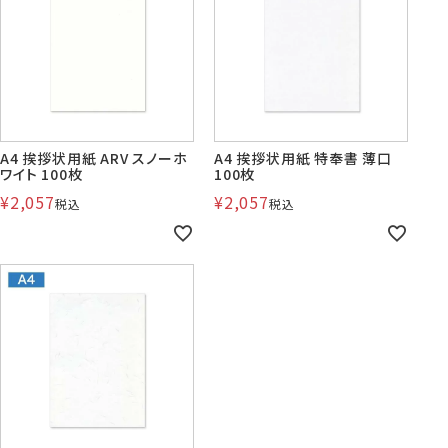
賞状・証書・
紙製クリア
紙製クリア
長2封筒
長30封筒
長6封筒
辞令用紙
ファイル
ファイル印刷
B5縦2つ折
A4横4つ折
A4横3つ折
119×277
92×235
110×220
A4 挨拶状用紙 ARV スノーホ
A4 挨拶状用紙 特奉書 薄口
ワイト 100枚
100枚
¥
2,057
¥
2,057
税込
税込
お悔み用
喪中はがき
年賀はがき・
紙製クリアファイル印刷サービス
返信用封筒
洋2タテ封筒
洋4タテ封筒
印刷
デザイン集
A4横3つ折
A4横・縦4つ折
A4横3つ折
105×214
114×162
105×235
洋5タテ封筒
洋6タテ封筒
給与明細用封筒
カレンダー
領収書
のし紙・のし袋
A5縦2つ折
B5横3つ折
B5横3つ折
95×217
98×190
95×215