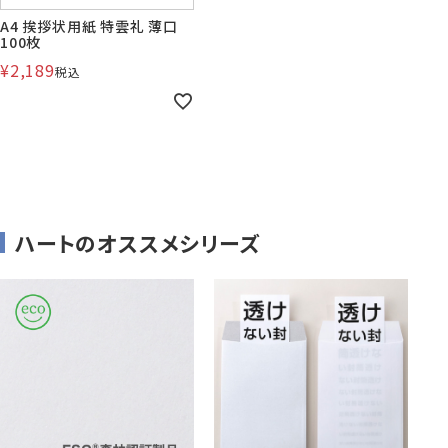
A4 挨拶状用紙 特雲礼 薄口
100枚
¥
2,189
税込
株券・商品券
発送・包装・梱包資
見本帳
喪中はがき印刷サービス
材
その他
プリンター
Cuoretti
ハートのオススメシリーズ
対応製品