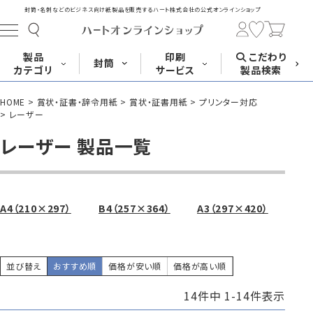
封筒・名刺などのビジネス向け紙製品を販売する
ハート株式会社の公式オンラインショップ
製品
印刷
こだわり
封筒
カテゴリ
サービス
製品検索
HOME
賞状・証書・辞令用紙
賞状・証書用紙
プリンター対応
長形封筒
角形封筒
洋形封筒
その他
レーザー
レーザー 製品一覧
封筒をサイズ
封筒を紙・特徴
封筒印刷
長3封筒
長3窓封筒
長4封筒
から探す
から探す
A4横3つ折
A4横3つ折
B5横3つ折
120×235
120×235
90×205
A4（210×297）
B4（257×364）
A3（297×420）
並び替え
おすすめ順
価格が安い順
価格が高い順
封筒印刷サービス
名刺
はがき
カード・挨拶状
長4窓封筒
長40封筒
長1封筒
14
件中
1
-
14
件表示
B5横3つ折
A4横4つ折
B4横3つ折
90×205
90×225
142×332