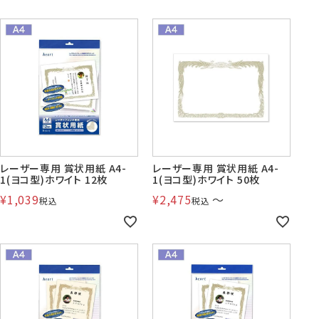
賞状・証書・
紙製クリア
紙製クリア
長2封筒
長30封筒
長6封筒
辞令用紙
ファイル
ファイル印刷
B5縦2つ折
A4横4つ折
A4横3つ折
119×277
92×235
110×220
レーザー専用 賞状用紙 A4-
レーザー専用 賞状用紙 A4-
お悔み用
喪中はがき
年賀はがき・
紙製クリアファイル印刷サービス
返信用封筒
洋2タテ封筒
洋4タテ封筒
1(ヨコ型)ホワイト 12枚
1(ヨコ型)ホワイト 50枚
印刷
デザイン集
A4横3つ折
A4横・縦4つ折
A4横3つ折
105×214
114×162
105×235
¥
1,039
¥
2,475
〜
税込
税込
洋5タテ封筒
洋6タテ封筒
給与明細用封筒
カレンダー
領収書
のし紙・のし袋
A5縦2つ折
B5横3つ折
B5横3つ折
95×217
98×190
95×215