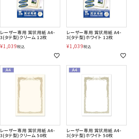
株券・商品券
発送・包装・梱包資
見本帳
喪中はがき印刷サービス
材
レーザー専用 賞状用紙 A4-
レーザー専用 賞状用紙 A4-
3(タテ型)クリーム 12枚
3(タテ型)ホワイト 12枚
¥
1,039
¥
1,039
税込
税込
その他
プリンター
Cuoretti
対応製品
レーザー専用 賞状用紙 A4-
レーザー専用 賞状用紙 A4-
3(タテ型)クリーム 50枚
3(タテ型)ホワイト 50枚