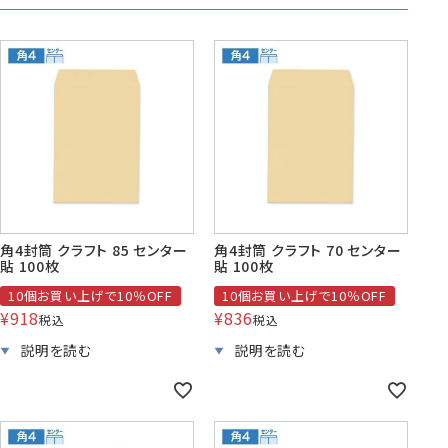
株券・商品券
発送・包装・梱包資
見本帳
喪中はがき印刷サービス
材
その他
プリンター
Cuoretti
角4封筒 クラフト 85 センター
角4封筒 クラフト 70 センター
対応製品
貼 100枚
貼 100枚
10個お買い上げで10％OFF
10個お買い上げで10％OFF
¥
918
¥
836
税込
税込