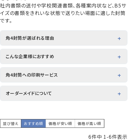
社内書類の送付や学校関連書類、各種案内状など、B5サ
イズの書類をきれいな状態で送りたい場面に適した封筒
です。
賞状・証書・
紙製クリア
紙製クリア
長2封筒
長30封筒
長6封筒
辞令用紙
ファイル
ファイル印刷
B5縦2つ折
A4横4つ折
A4横3つ折
角4封筒が選ばれる理由
119×277
92×235
110×220
B5書類を折らずにぴったり封入できる
こんな企業様におすすめ
無駄のないサイズでコンパクトに発送できる
B5書類をコンパクトに発送したい法人様
角3よりも省スペースで保管しやすい
角4封筒への印刷サービス
お悔み用
喪中はがき
年賀はがき・
紙製クリアファイル印刷サービス
返信用封筒
洋2タテ封筒
洋4タテ封筒
学校・教育機関などB5資料を扱う企業様
書類をきれいな状態で送付できる
印刷
デザイン集
A4横3つ折
A4横・縦4つ折
A4横3つ折
105×214
114×162
105×235
角4封筒に社名・住所・ロゴなどを印刷できる封筒印刷サー
社内配布資料や通知書を送付する事業者様
ビスも承っております。オンデマンド印刷機によるモノクロま
オーダーメイドについて
角3ではやや大きいと感じている企業様
たは4色（CMYK）印刷に対応しております（※特色印刷不
可）。
オンラインショップに掲載のないサイズや口糊の加工などは
▶ 角4封筒への印刷はこちら
オーダーメイドとなりますので、ご希望の場合は、ハート株式
会社へお問い合わせください。
洋5タテ封筒
洋6タテ封筒
給与明細用封筒
カレンダー
領収書
のし紙・のし袋
▶ オーダーメイドのお問い合わせはこちら
並び替え
おすすめ順
価格が安い順
価格が高い順
A5縦2つ折
B5横3つ折
B5横3つ折
95×217
98×190
95×215
6
件中
1
-
6
件表示