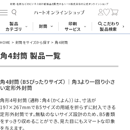
封筒・名刺などのビジネス向け紙製品を販売する
ハート株式会社の公式オンラインショップ
製品
印刷
こだわり
封筒
カテゴリ
サービス
製品検索
HOME
封筒をサイズから探す
角4封筒
長形封筒
角形封筒
洋形封筒
その他
角4封筒 製品一覧
封筒をサイズ
封筒を紙・特徴
封筒印刷
長3封筒
長3窓封筒
長4封筒
から探す
から探す
A4横3つ折
A4横3つ折
B5横3つ折
角4封筒（B5ぴったりサイズ）｜角3より一回り小さ
120×235
120×235
90×205
い定形外封筒
角形4号封筒（通称：角4（かくよん））は、寸法が
197×267mmでB5サイズの用紙を折らずに封入できる
定形外封筒です。無駄のないサイズ設計のため、B5書類
封筒印刷サービス
名刺
はがき
カード・挨拶状
長4窓封筒
長40封筒
長1封筒
をすっきり収めることができ、見た目にもスマートな印象
B5横3つ折
A4横4つ折
B4横3つ折
を与えます。
90×205
90×225
142×332