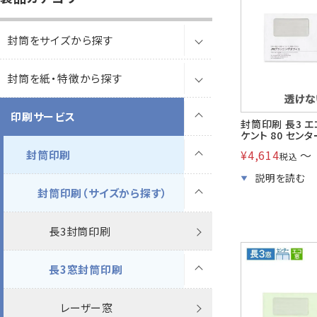
B5縦2つ折
A4横4つ折
119×277
92×235
封筒をサイズから探す
カレンダー
領収書
封筒を紙・特徴から探す
長3封筒
洋5タテ封筒
洋6タテ封筒
給
A5縦2つ折
B5横3つ折
95×217
98×190
印刷サービス
長3窓封筒
透けない封筒
透けない封筒
封筒印刷 長3 
ケント 80 セン
その他
プリンター
対応製品
¥
4,614
〜
長4封筒
撥水封筒
封筒印刷
撥水封筒
透けない封筒
ケント
ケント
税込
長4窓封筒
クラフト封筒（茶封筒）
クラフト封筒
撥水封筒
透けない封筒
パステル
撥水ホワイト
封筒印刷（サイズから探す）
パステル
ケント
長40封筒
白封筒
白封筒
クラフト封筒
クラフト封筒
ナチュラルW
透けない撥水ホワイト
クラフト
ナチュラルW
パステル
長3
長3封筒印刷
長1封筒
環境対応製品
カラー封筒
白封筒
白封筒
クラフト封筒
ケントプレミア
撥水未晒クラフトCoC
ゴールド
透けない
ケントプレミア
ケント
ケントプレミア
長3窓
長3
長3窓封筒印刷
長2封筒
パステルカラー封筒
パステルカラー封筒
カラー封筒
カラー封筒
白封筒
FSC森林認証 ケント
未晒クラフト
ケント
FSC森林認証
透けない撥水
特白
透けない撥水
特白
ケント
長4
長3窓
レーザー窓