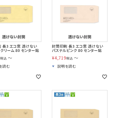
つ折
A4横3つ折
2
105×235
包資材
見本帳
 長3 エコ窓 透けない
封筒印刷 長3 エコ窓 透けない
クリーム 80 センター貼
パステルピンク 80 センター貼
9
〜
¥
4,719
〜
税込
税込