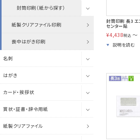
角2封筒
その他
角A4
角8
封筒印刷（紙から探す）
洋2タテ
破れない封筒
シール
ナチュラル
封筒印刷 長3 エ
角20封筒(国際A4)
紙製クリアファイル印刷
透けない封筒
A4窓
洋長3
洋4タテ
クラフト封筒印刷
センター貼
給与明細封筒
¥
4,438
〜
税込
角A4封筒
喪中はがき印刷
撥水封筒
クラフト封筒
角0
保存袋
ケント
洋5タテ
ケント封筒印刷
エアメール
名刺
A4封筒
クラフト封筒
白封筒
透けない撥水封筒
角1
パステル
洋6タテ
パステルカラー封筒印刷
開封封筒
はがき
A4エコ窓封筒
名刺をサイズから探す
白封筒
カラー封筒
クラフト封筒
プリンター対応
角3
ナチュラルW
角2
カラー封筒印刷
大型袋
カード・挨拶状
角0封筒
名刺を紙・特徴から探す
はがき
カラー封筒
パステルカラー封筒
白封筒
ポリ封筒
透けない封筒
角6
A4(9号10丁付)
ケントプレミア
特白
角20
抗菌・抗ウイルス封筒印刷
クッション封筒
賞状・証書・辞令用紙
角1封筒
名刺ケース
喪中はがき・お悔み用はがき
カード
パステルカラー封筒
パステルカラー封筒
クラフト封筒
洋長3
9号
薄口名刺
透けない撥水
ケント
角A4
透けない封筒印刷
レントゲン袋
紙製クリアファイル
角3封筒
年賀はがき・年賀状
会葬礼状・お悔み用カード
賞状・証書用紙
Sカラー封筒
パステルカラー封筒
クラフト封筒
洋長3窓
A3(9号20丁付)
エコ名刺
単判カード
機能性封筒
A4エコ窓
撥水封筒印刷
薬袋