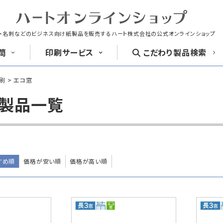
・名刺などのビジネス向け紙製品を販売する
ハート株式会社の公式オンラインショップ
筒
印刷
サービス
こだわり
製品検索
刷
エコ窓
封筒
洋形封筒
 製品一覧
封筒印刷
名刺
はがき
長4封筒
長4窓封筒
長40封筒
B5横3つ折
B5横3つ折
A4横4つ
90×205
90×205
90×225
すめ順
価格が安い順
価格が高い順
紙製クリアファイル印刷サービス
喪中はがき印
クリア
ファイル印刷
お悔み用
喪中はがき
長6封筒
返信用封筒
洋2タテ封