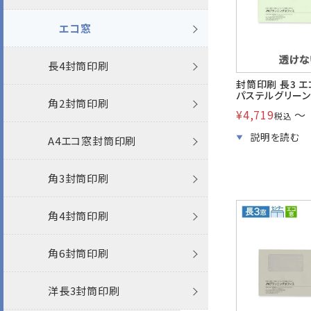
長30封筒
カラー封筒
Sカラー封筒
パステルカラー封筒
パステルカラー封筒
カラー封筒
透けない撥水
パステル
循環型RC100・RC100
長3
機能性封筒
ケント
特白
角2
長4
封筒
エコ窓
長6・窓封筒
Sカラー封筒
エコ封筒
エコ封筒
エコ封筒
パステルカラー封筒
ホワイト
RC40
長3窓
長3
エコ
機能性封筒
機能性封筒
A4窓
長4窓
名刺
封筒
長4封筒印刷
ホワイトケントCoC
封筒印刷 長3 
パステルグリーン 
返信用封筒
ベストカラー封筒
抗菌・抗ウイルス
ワックス窓封筒
和紙
Sカラー封筒
透けない封筒
特白
間伐材
長4
長3窓
その他
FSC森林認証
エコ
FSC森林認証
その他
FSC森林認証
角3
長40
プリンター専用紙
名刺
角2封筒印刷
透けない
¥
4,719
〜
税込
洋2タテ・窓封筒
SIAA認証製品 (抗菌・抗ウイル
ファンシー封筒
宛名を見ながら封かんできる窓封
フタ折
フタ折
クラフト封筒
若狭
植林木
長4窓
長4
再生紙
その他
角6
長1
カード・挨拶状
封筒
A4エコ窓封筒印刷
クラフト
ス)
筒
洋5タテ・窓封筒
プリンター対応
初芝
雑誌再生紙
長40
長4窓
その他
洋長3
長2
名刺
角3封筒印刷
ケント
ARV
プリンター対応
封筒
洋4タテ・窓封筒
フタ折
クラフト封筒
甲陽
むぎ茶殻紙
洋4タテ
角2
レーザー
洋長3窓
長30
角4封筒印刷
パステル
透けるホワイトCoC
紙製クリアファイル
ウルトラホワイト
洋6タテ・窓封筒
ポリ封筒
白封筒
和紙
角2
角20
インクジェット
保存袋
長6
角6封筒印刷
カラー
かんたん開封封筒
A4用紙（9号10丁付）
スノーホワイト
封筒
給与明細封筒
フタ折
プリンター対応
角20
角3
返信用封筒
洋長3封筒印刷
プリンター対応
宛名を見ながら封かんできる窓封筒
マスクケース
ホワイト
紙製クリアファイル