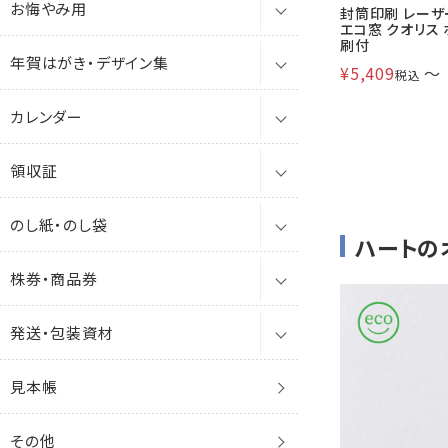
お悔やみ用
角4封筒
試し刷はがき
A4挨拶状用紙
紙筒(賞状用紙入れ)
ベストカラー封筒
白封筒
透けない封筒
洋2
A3ノビ(9号20丁付)
ケント名刺
2つ折りカード
オフセット印刷・筆耕用
エコ
角0
FSC森林認証
レーザー対応封筒印刷
封筒印刷 レーザ
エコ窓 クオリス 
貴重品袋
刷付
年賀はがき・デザイン集
角5封筒
はがき用ポリ袋
辞令用紙
喪中はがき・お悔み用はがき
エコ封筒
カラー封筒
クラフト封筒
洋4
9号4丁付
ファンシー・艶付・艶消名刺
3つ折りカード
プリンター対応
その他
角1
アップサイクル
A3（310×436）
エコ封筒印刷
¥
5,409
〜
税込
ミニ封筒
カレンダー
角6封筒
会葬礼状・お悔み用カード
年賀状デザイン集
ファンシー
パステルカラー封筒
白封筒
洋6
9号8丁付
カラー名刺
4つ折りカード
私製はがき
FSC森林認証
角3
間伐材
A4（218×310）
レーザー
レターケース
領収証
角7封筒
お悔やみ用封筒・塩
箔押年賀はがき
卓上カレンダー
プリンター対応
カラー封筒
ミニ封筒
9号16丁付
和紙・木材名刺
1号カード
郵便はがき(官製)
単判
再生紙
角4
非木材
A5（155×218）
インクジェット
A3（297×420）
ポリ封筒・はがき用ポリ袋
のし紙・のし袋
角8（給料袋）・窓封筒
奉書挨拶状
絵柄年賀はがき
壁掛けカレンダー
領収証
抗菌・抗ウイルス
パステルカラー封筒
保存袋
9号21丁付
抗菌・抗ウイルス名刺
2号カード
プリンター対応
2つ折
その他
レーザー
角5
再生紙
B3（390×532）
A4（210×297）
A4（210×297）
ハートの
ガセット(マチ付)
株券・商品券
角形B3封筒
私製年賀はがき
のし紙
ポリ封筒
エコ封筒
8号
プリンター対応名刺
東京3号カード
銀箔押2つ折
インクジェット
角6
RC100
B4（266×390）
レーザー
B4（257×364）
B4（257×364）
保存袋・角底
ECバッグ（eコマースバッグ）
発送・包装資材
角形A3封筒
のし袋
株券
13号
洋6形カード
横長2つ折
角7
レーザー
B5（195×266）
インクジェット
窓付封筒
角A4ガセット
マルタック
ケース
見本帳
保存袋・角底
商品券
マチ付
角8
インクジェット
プリンター対応
角0保存袋
セロ窓
お試し用
その他
ECバッグ（eコマースバッグ）
クッション付
マルタック
角形B3