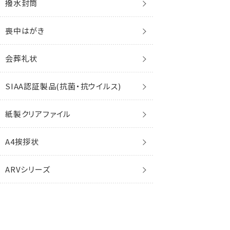
撥水封筒
洋6封筒
ファンシー封筒
クオレッティ
パールレイド
ラベル
その他
名刺
ベストカラー封筒
FSC森林認証
喪中はがき
洋7封筒
プリンター対応
プリンター対応
ジュエル
薬袋
破れない封筒
再生紙
会葬礼状
洋東京3号封筒
花ふぜい
その他
レーザー
SIAA認証製品(抗菌・抗ウイルス)
洋特1封筒
花ごろも
インクジェット
紙製クリアファイル
ミニ封筒
手漉き和紙
A4挨拶状
ARVシリーズ