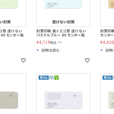
エコ窓 透けない
封筒印刷 長3 エコ窓 透けない
封筒印刷
80 センター貼
パステルブルー 80 センター貼
センタ
¥
4,719
〜
¥
4,02
税込