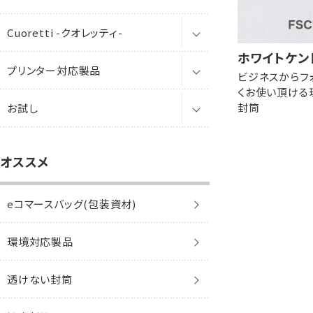
角1保存袋
エコ窓
レーザー
Cuoretti -クオレッティ-
洋長3封筒
梱包資材
角0保存袋
角形A3
角2保存袋
レーザー対応窓
インクジェット
ホワイトケン
プリンター対応製品
洋長3窓封筒
封筒
角1保存袋
透けない封筒
洋長3
ビジネスからフ
角3保存袋
ワックス窓
くお使い頂ける
封筒
お試し
洋長6封筒
便箋
レーザー
角2保存袋
クラフト封筒
透けない封筒
コットン
パステル
洋長3窓
角2紐付マチなし
洋1封筒
カード
インクジェット
eコマースバッグ
角3保存袋
白封筒
クラフト封筒
レッド&ブラック
封筒
透けない封筒
ケント
洋長6
オススメ
角2角底
洋2封筒
レターセット
マルチ
印刷サービス
角2紐付マチなし
カラー封筒
白封筒
トロピカル
賞状
封筒
クラフト封筒
ケントプレミア
ケント
保存袋・角底
eコマースバッグ(包装資材)
洋3封筒
角2角底
パステルカラー封筒
パステルカラー封筒
白封筒
アラモード
はがき
賞状
封筒・カード
白封筒
機能性封筒
ケント
レントゲン袋
環境対応製品
洋4封筒
かんたん開封封筒
エコ封筒
パステルカラー封筒
トゥインクル
名刺
はがき
賞状・証書
カラー封筒
その他
機能性封筒
大型袋
透けない封筒
洋5封筒
エコ封筒
お悔み用
メタル
プリンター専用紙
名刺
はがき
パステルカラー封筒
エコ
貴重品