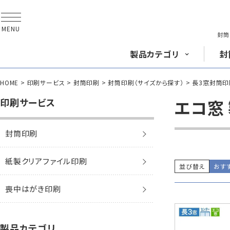
MENU
封筒
製品
カテゴリ
封
HOME
印刷サービス
封筒印刷
封筒印刷（サイズから探す）
長3窓封筒印
長形封筒
角形
印刷サービス
エコ窓
封筒印刷
封筒をサイズ
から探す
封筒を紙・特徴
から探す
長3封筒
長3窓封筒
A4横3つ折
A4横3つ折
紙製クリアファイル印刷
120×235
120×235
並び替え
おす
封筒印刷サービス
喪中はがき印刷
賞状・証書・
辞令用紙
紙製クリア
ファイル
紙製
長2封筒
長30封筒
製品カテゴリ