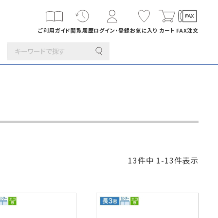
ご利用ガイド
閲覧履歴
ログイン・登録
お気に入り
カート
FAX注文
その他
カード・挨拶状
長1封筒
折
B4横3つ折
142×332
13
件中
1
-
13
件表示
刷サービス
印刷
年賀はがき・
デザイン集
筒
洋4タテ封筒