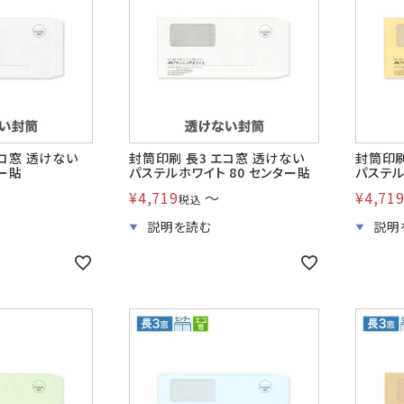
A4横3つ折
A4横3つ折
A4横・縦4
110×220
105×214
114×16
のし紙・のし袋
株券・商品券
発送・包装・梱
与明細用封筒
B5横3つ折
95×215
エコ窓 透けない
封筒印刷 長3 エコ窓 透けない
封筒印刷
ター貼
パステルホワイト 80 センター貼
パステル
Cuoretti
¥
4,719
〜
¥
4,71
税込