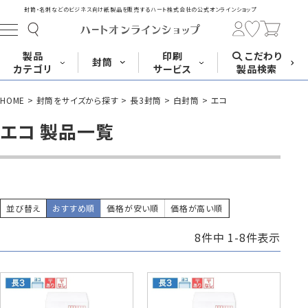
封筒・名刺などのビジネス向け紙製品を販売する
ハート株式会社の公式オンラインショップ
製品
印刷
こだわり
封筒
カテゴリ
サービス
製品検索
HOME
封筒をサイズから探す
長3封筒
白封筒
エコ
長形封筒
角形封筒
洋形封筒
その他
エコ 製品一覧
封筒をサイズ
封筒を紙・特徴
封筒印刷
長3封筒
長3窓封筒
長4封筒
から探す
から探す
A4横3つ折
A4横3つ折
B5横3つ折
120×235
120×235
90×205
並び替え
おすすめ順
価格が安い順
価格が高い順
8
件中
1
-
8
件表示
封筒印刷サービス
名刺
はがき
カード・挨拶状
長4窓封筒
長40封筒
長1封筒
B5横3つ折
A4横4つ折
B4横3つ折
90×205
90×225
142×332