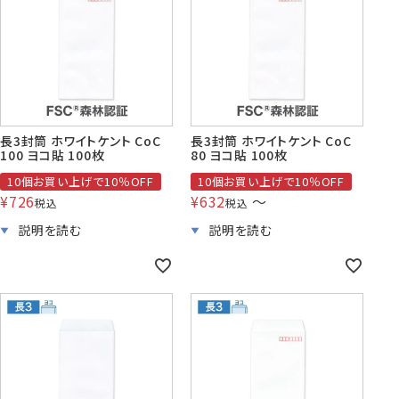
賞状・証書・
紙製クリア
紙製クリア
長2封筒
長30封筒
長6封筒
辞令用紙
ファイル
ファイル印刷
B5縦2つ折
A4横4つ折
A4横3つ折
119×277
92×235
110×220
長3封筒 ホワイトケント CoC
長3封筒 ホワイトケント CoC
100 ヨコ貼 100枚
80 ヨコ貼 100枚
10個お買い上げで10％OFF
10個お買い上げで10％OFF
¥
726
¥
632
〜
税込
税込
お悔み用
喪中はがき
年賀はがき・
紙製クリアファイル印刷サービス
返信用封筒
洋2タテ封筒
洋4タテ封筒
印刷
デザイン集
A4横3つ折
A4横・縦4つ折
A4横3つ折
105×214
114×162
105×235
洋5タテ封筒
洋6タテ封筒
給与明細用封筒
カレンダー
領収書
のし紙・のし袋
A5縦2つ折
B5横3つ折
B5横3つ折
95×217
98×190
95×215