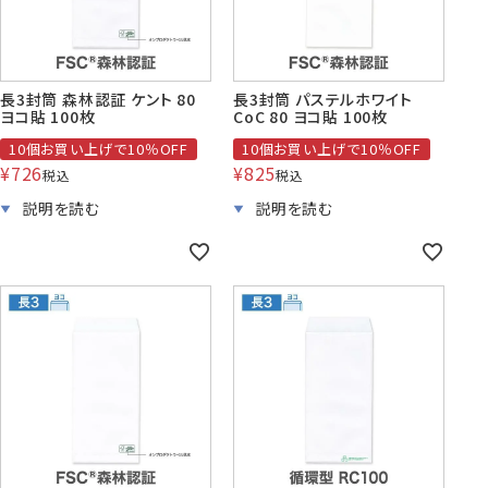
株券・商品券
発送・包装・梱包資
見本帳
喪中はがき印刷サービス
長3封筒 森林認証 ケント 80
長3封筒 パステルホワイト
材
ヨコ貼 100枚
CoC 80 ヨコ貼 100枚
10個お買い上げで10％OFF
10個お買い上げで10％OFF
¥
726
¥
825
税込
税込
その他
プリンター
Cuoretti
対応製品