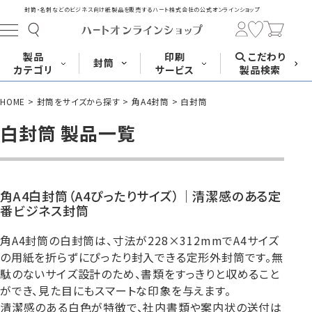
封筒・名刺などのビジネス向け紙製品を販売する
ハート株式会社の公式オンラインショップ
製品
印刷
こだわり
封筒
カテゴリ
サービス
製品検索
HOME
封筒をサイズから探す
角A4封筒
白封筒
長形封筒
角形封筒
洋形封筒
その他
白封筒 製品一覧
封筒をサイズ
封筒を紙・特徴
封筒印刷
長3封筒
長3窓封筒
長4封筒
から探す
から探す
A4横3つ折
A4横3つ折
B5横3つ折
角A4白封筒（A4ぴったりサイズ）｜清潔感のある定
120×235
120×235
90×205
番ビジネス封筒
角A4封筒の白封筒は、寸法が228×312mmでA4サイズ
の用紙を折らずにぴったり封入できる定形外封筒です。無
駄のないサイズ設計のため、書類をすっきりと収めること
封筒印刷サービス
名刺
はがき
カード・挨拶状
長4窓封筒
長40封筒
長1封筒
ができ、見た目にもスマートな印象を与えます。
B5横3つ折
A4横4つ折
B4横3つ折
清潔感のある白色が特徴で、社内書類や案内状の送付は
90×205
90×225
142×332