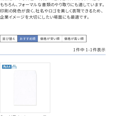
もちろん、フォーマルな書類のやり取りにも適しています。
印刷の発色が良く、社名やロゴを美しく表現できるため、
企業イメージを大切にしたい場面にも最適です。
賞状・証書・
紙製クリア
紙製クリア
長2封筒
長30封筒
長6封筒
辞令用紙
ファイル
ファイル印刷
B5縦2つ折
A4横4つ折
A4横3つ折
119×277
92×235
110×220
並び替え
おすすめ順
価格が安い順
価格が高い順
1
件中
1
-
1
件表示
お悔み用
喪中はがき
年賀はがき・
紙製クリアファイル印刷サービス
返信用封筒
洋2タテ封筒
洋4タテ封筒
印刷
デザイン集
A4横3つ折
A4横・縦4つ折
A4横3つ折
105×214
114×162
105×235
洋5タテ封筒
洋6タテ封筒
給与明細用封筒
カレンダー
領収書
のし紙・のし袋
A5縦2つ折
B5横3つ折
B5横3つ折
95×217
98×190
95×215