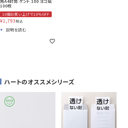
角A4封筒 ケント 100 ヨコ貼
100枚
10個お買い上げで10％OFF
¥
1,793
税込
株券・商品券
発送・包装・梱包資
見本帳
喪中はがき印刷サービス
材
その他
プリンター
Cuoretti
対応製品
ハートのオススメシリーズ