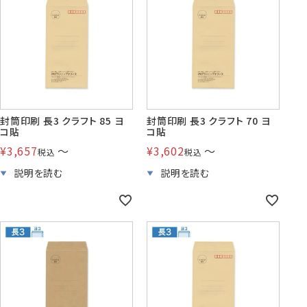
賞状・証書・
紙製クリア
紙製クリア
長2封筒
長30封筒
長6封筒
辞令用紙
ファイル
ファイル印刷
B5縦2つ折
A4横4つ折
A4横3つ折
119×277
92×235
110×220
封筒印刷 長3 クラフト 85 ヨ
封筒印刷 長3 クラフト 70 ヨ
コ貼
コ貼
¥
3,657
〜
¥
3,602
〜
税込
税込
お悔み用
喪中はがき
年賀はがき・
紙製クリアファイル印刷サービス
返信用封筒
洋2タテ封筒
洋4タテ封筒
印刷
デザイン集
A4横3つ折
A4横・縦4つ折
A4横3つ折
105×214
114×162
105×235
洋5タテ封筒
洋6タテ封筒
給与明細用封筒
カレンダー
領収書
のし紙・のし袋
A5縦2つ折
B5横3つ折
B5横3つ折
95×217
98×190
95×215