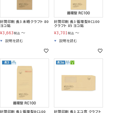
株券・商品券
発送・包装・梱包資
見本帳
封筒印刷 長3 未晒クラフト 80
封筒印刷 長3 循環型RC100
喪中はがき印刷サービス
材
ヨコ貼
クラフト 85 ヨコ貼
¥
3,663
〜
¥
3,701
〜
税込
税込
その他
プリンター
Cuoretti
対応製品
封筒印刷 長3 循環型RC100
封筒印刷 長3 エコ窓 クラフト