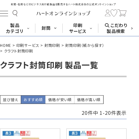
封筒・名刺などのビジネス向け紙製品を販売する
ハート株式会社の公式オンラインショップ
製品
印刷
こだわり
封筒
カテゴリ
サービス
製品検索
HOME
印刷サービス
封筒印刷
封筒印刷（紙から探す）
長形封筒
角形封筒
洋形封筒
その他
クラフト封筒印刷
クラフト封筒印刷 製品一覧
封筒をサイズ
封筒を紙・特徴
封筒印刷
長3封筒
長3窓封筒
長4封筒
から探す
から探す
A4横3つ折
A4横3つ折
B5横3つ折
120×235
120×235
90×205
並び替え
おすすめ順
価格が安い順
価格が高い順
20
件中
1
-
20
件表示
封筒印刷サービス
名刺
はがき
カード・挨拶状
長4窓封筒
長40封筒
長1封筒
B5横3つ折
A4横4つ折
B4横3つ折
90×205
90×225
142×332