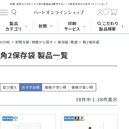
封筒・名刺などのビジネス向け紙製品を販売する
ハート株式会社の公式オンラインショップ
製品
印刷
こだわり
封筒
カテゴリ
サービス
製品検索
HOME
封筒を紙・特徴から探す
保存袋・角底
角2保存袋
長形封筒
角形封筒
洋形封筒
その他
角2保存袋 製品一覧
封筒をサイズ
封筒を紙・特徴
封筒印刷
長3封筒
長3窓封筒
長4封筒
から探す
から探す
A4横3つ折
A4横3つ折
B5横3つ折
120×235
120×235
90×205
並び替え
おすすめ順
価格が安い順
価格が高い順
38
件中
1
-
38
件表示
封筒印刷サービス
名刺
はがき
カード・挨拶状
長4窓封筒
長40封筒
長1封筒
B5横3つ折
A4横4つ折
B4横3つ折
90×205
90×225
142×332