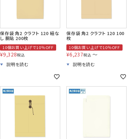
株券・商品券
発送・包装・梱包資
見本帳
喪中はがき印刷サービス
材
保存袋 角2 クラフト 120 紐な
保存袋 角2 クラフト 120 100
し 胴貼 200枚
枚
10個お買い上げで10％OFF
10個お買い上げで10％OFF
¥
9,328
¥
6,237
〜
税込
税込
その他
プリンター
Cuoretti
対応製品