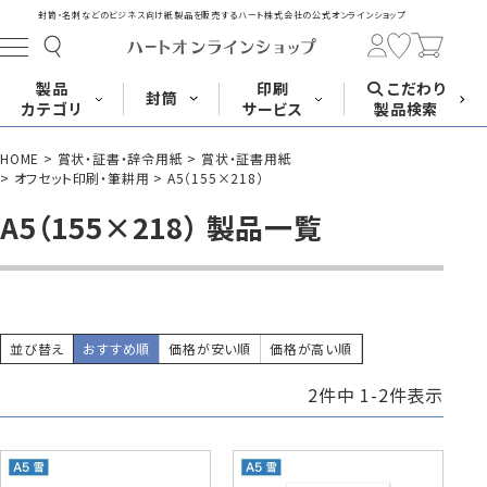
封筒・名刺などのビジネス向け紙製品を販売する
ハート株式会社の公式オンラインショップ
製品
印刷
こだわり
封筒
カテゴリ
サービス
製品検索
HOME
賞状・証書・辞令用紙
賞状・証書用紙
長形封筒
角形封筒
洋形封筒
その他
オフセット印刷・筆耕用
A5（155×218）
A5（155×218） 製品一覧
封筒をサイズ
封筒を紙・特徴
封筒印刷
長3封筒
長3窓封筒
長4封筒
から探す
から探す
A4横3つ折
A4横3つ折
B5横3つ折
120×235
120×235
90×205
並び替え
おすすめ順
価格が安い順
価格が高い順
2
件中
1
-
2
件表示
封筒印刷サービス
名刺
はがき
カード・挨拶状
長4窓封筒
長40封筒
長1封筒
B5横3つ折
A4横4つ折
B4横3つ折
90×205
90×225
142×332