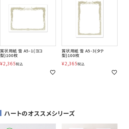
賞状・証書・
紙製クリア
紙製クリア
長2封筒
長30封筒
長6封筒
辞令用紙
ファイル
ファイル印刷
B5縦2つ折
A4横4つ折
A4横3つ折
119×277
92×235
110×220
賞状用紙 雪 A5-1(ヨコ
賞状用紙 雪 A5-3(タテ
型)100枚
型)100枚
¥
2,365
¥
2,365
税込
税込
お悔み用
喪中はがき
年賀はがき・
紙製クリアファイル印刷サービス
返信用封筒
洋2タテ封筒
洋4タテ封筒
印刷
デザイン集
A4横3つ折
A4横・縦4つ折
A4横3つ折
105×214
114×162
105×235
洋5タテ封筒
洋6タテ封筒
給与明細用封筒
ハートのオススメシリーズ
カレンダー
領収書
のし紙・のし袋
A5縦2つ折
B5横3つ折
B5横3つ折
95×217
98×190
95×215