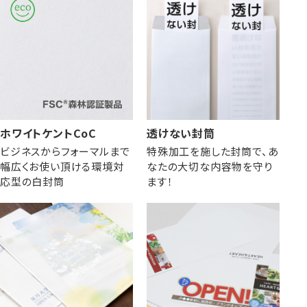
株券・商品券
発送・包装・梱包資
見本帳
喪中はがき印刷サービス
材
ホワイトケントCoC
透けない封筒
ビジネスからフォーマルまで
特殊加工を施した封筒で、あ
その他
プリンター
Cuoretti
幅広くお使い頂ける環境対
なたの大切な内容物を守り
対応製品
応型の白封筒
ます！