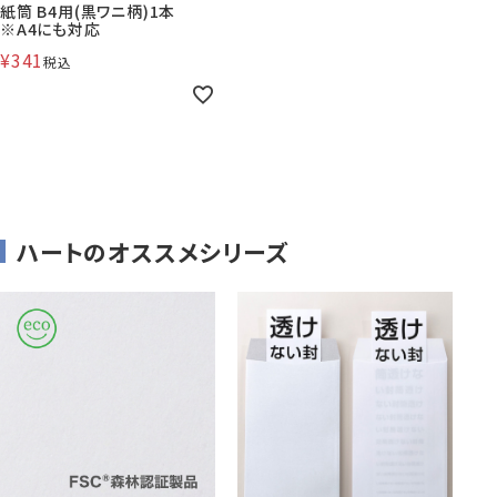
紙筒 B4用(黒ワニ柄)1本
※A4にも対応
¥
341
税込
株券・商品券
発送・包装・梱包資
見本帳
喪中はがき印刷サービス
材
ハートのオススメシリーズ
その他
プリンター
Cuoretti
対応製品