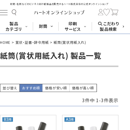
封筒・名刺などのビジネス向け紙製品を販売する
ハート株式会社の公式オンラインショップ
製品
印刷
こだわり
封筒
カテゴリ
サービス
製品検索
HOME
賞状・証書・辞令用紙
紙筒(賞状用紙入れ)
長形封筒
角形封筒
洋形封筒
その他
紙筒(賞状用紙入れ) 製品一覧
封筒をサイズ
封筒を紙・特徴
封筒印刷
長3封筒
長3窓封筒
長4封筒
から探す
から探す
A4横3つ折
A4横3つ折
B5横3つ折
120×235
120×235
90×205
並び替え
おすすめ順
価格が安い順
価格が高い順
3
件中
1
-
3
件表示
封筒印刷サービス
名刺
はがき
カード・挨拶状
長4窓封筒
長40封筒
長1封筒
B5横3つ折
A4横4つ折
B4横3つ折
90×205
90×225
142×332