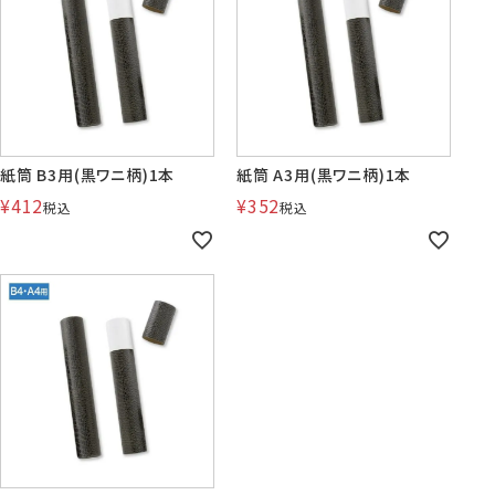
賞状・証書・
紙製クリア
紙製クリア
長2封筒
長30封筒
長6封筒
辞令用紙
ファイル
ファイル印刷
B5縦2つ折
A4横4つ折
A4横3つ折
119×277
92×235
110×220
紙筒 B3用(黒ワニ柄)1本
紙筒 A3用(黒ワニ柄)1本
¥
412
¥
352
税込
税込
お悔み用
喪中はがき
年賀はがき・
紙製クリアファイル印刷サービス
返信用封筒
洋2タテ封筒
洋4タテ封筒
印刷
デザイン集
A4横3つ折
A4横・縦4つ折
A4横3つ折
105×214
114×162
105×235
洋5タテ封筒
洋6タテ封筒
給与明細用封筒
カレンダー
領収書
のし紙・のし袋
A5縦2つ折
B5横3つ折
B5横3つ折
95×217
98×190
95×215