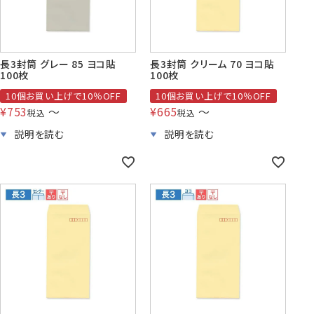
株券・商品券
発送・包装・梱包資
見本帳
喪中はがき印刷サービス
長3封筒 グレー 85 ヨコ貼
長3封筒 クリーム 70 ヨコ貼
材
100枚
100枚
10個お買い上げで10％OFF
10個お買い上げで10％OFF
¥
753
〜
¥
665
〜
税込
税込
その他
プリンター
Cuoretti
対応製品