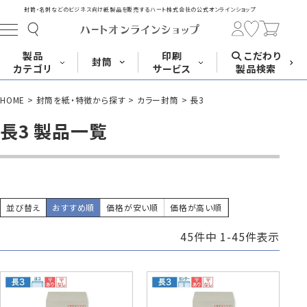
封筒・名刺などのビジネス向け紙製品を販売する
ハート株式会社の公式オンラインショップ
製品
印刷
こだわり
封筒
カテゴリ
サービス
製品検索
HOME
封筒を紙・特徴から探す
カラー封筒
長3
長形封筒
角形封筒
洋形封筒
その他
長3 製品一覧
封筒をサイズ
封筒を紙・特徴
封筒印刷
長3封筒
長3窓封筒
長4封筒
から探す
から探す
A4横3つ折
A4横3つ折
B5横3つ折
120×235
120×235
90×205
並び替え
おすすめ順
価格が安い順
価格が高い順
45
件中
1
-
45
件表示
封筒印刷サービス
名刺
はがき
カード・挨拶状
長4窓封筒
長40封筒
長1封筒
B5横3つ折
A4横4つ折
B4横3つ折
90×205
90×225
142×332