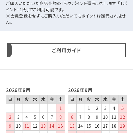
ご購入いただいた商品金額の1%をポイント還元いたします。「1ポ
イント=1円」でご利用可能です。
※会員登録をせずにご購入いただいてもポイントは還元されませ
ん。
ご利用ガイド
2026年8月
2026年9月
日
月
火
水
木
金
土
日
月
火
水
木
金
土
1
1
2
3
4
5
2
3
4
5
6
7
8
6
7
8
9
10
11
12
9
10
11
12
13
14
15
13
14
15
16
17
18
19