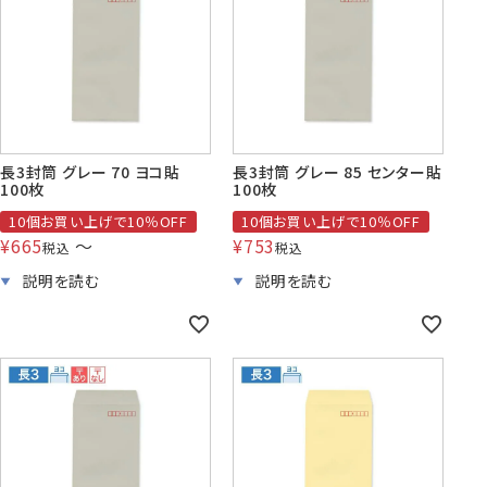
賞状・証書・
紙製クリア
紙製クリア
長2封筒
長30封筒
長6封筒
辞令用紙
ファイル
ファイル印刷
B5縦2つ折
A4横4つ折
A4横3つ折
119×277
92×235
110×220
長3封筒 グレー 70 ヨコ貼
長3封筒 グレー 85 センター貼
100枚
100枚
10個お買い上げで10％OFF
10個お買い上げで10％OFF
¥
665
〜
¥
753
税込
税込
お悔み用
喪中はがき
年賀はがき・
紙製クリアファイル印刷サービス
返信用封筒
洋2タテ封筒
洋4タテ封筒
印刷
デザイン集
A4横3つ折
A4横・縦4つ折
A4横3つ折
105×214
114×162
105×235
洋5タテ封筒
洋6タテ封筒
給与明細用封筒
カレンダー
領収書
のし紙・のし袋
A5縦2つ折
B5横3つ折
B5横3つ折
95×217
98×190
95×215