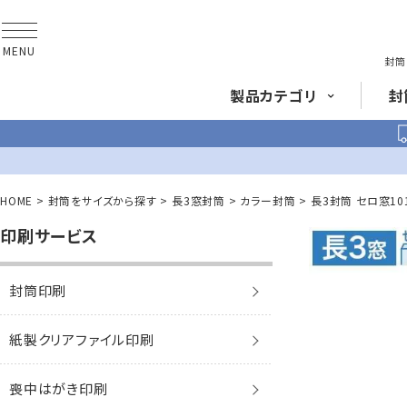
MENU
封筒
製品
カテゴリ
封
長形封筒
角形
HOME
封筒をサイズから探す
長3窓封筒
カラー封筒
長3封筒 セロ窓101
印刷サービス
封筒をサイズ
から探す
封筒を紙・特徴
から探す
長3封筒
長3窓封筒
A4横3つ折
A4横3つ折
封筒印刷
120×235
120×235
封筒印刷サービス
紙製クリアファイル印刷
賞状・証書・
辞令用紙
紙製クリア
ファイル
紙製
喪中はがき印刷
長2封筒
長30封筒