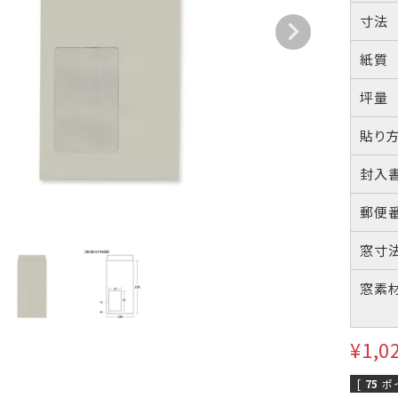
A4横3つ折
A4横3つ折
A4横・縦4
110×220
105×214
114×16
寸法
紙質
のし紙・のし袋
株券・商品券
発送・包装・梱
坪量
与明細用封筒
B5横3つ折
貼り
95×215
封入
Cuoretti
郵便
窓寸
窓素
¥
1,0
[
75
ポ