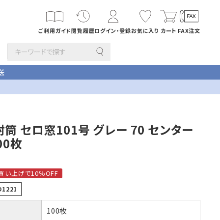
ご利用ガイド
閲覧履歴
ログイン・登録
お気に入り
カート
FAX注文
送
その他
封筒 セロ窓101号 グレー 70 センター
カード・挨拶状
00枚
長1封筒
折
B4横3つ折
142×332
刷サービス
買い上げで10％OFF
D1221
印刷
年賀はがき・
デザイン集
100枚
筒
洋4タテ封筒