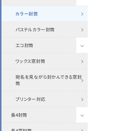
パステルカラー封筒
カラー封筒
透けない撥水
特白
透けない撥水
特白
Sカラー封筒
パステルカラー封筒
機能性封筒
ケント
エコ封筒
エコ封筒
エコ
機能性封筒
抗菌・抗ウイルス
ワックス窓封筒
その他
FSC森林認証
エコ
FSC森林認証
ファンシー封筒
宛名を見ながら封かんできる窓封
再生紙
その他
筒
プリンター対応
その他
プリンター対応
フタ折
レーザー
長4封筒
ポリ封筒
インクジェット
長4窓封筒
透けない封筒