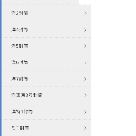
洋3封筒
角2角底
パステルカラー封筒
パステルカラー封筒
白封筒
白封筒
機能性封筒
ケント
洋4封筒
かんたん開封封筒
エコ封筒
パステルカラー封筒
カラー封筒
その他
機能性封筒
洋5封筒
エコ封筒
お悔み用
パステルカラー封筒
エコ
洋6封筒
ファンシー封筒
クオレッティ
ベストカラー封筒
FSC森林認証
洋7封筒
プリンター対応
プリンター対応
破れない封筒
再生紙
洋東京3号封筒
その他
レーザー
洋特1封筒
インクジェット
ミニ封筒