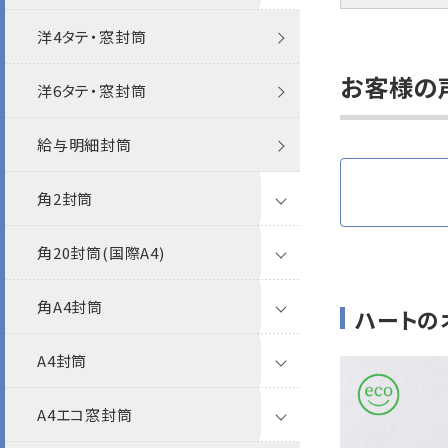
洋4タテ・窓封筒
クラフト封筒
お客様の
洋6タテ・窓封筒
白封筒
給与明細封筒
フタ折
角2封筒
角20封筒(国際A4)
透けない封筒
角A4封筒
撥水封筒
クラフト封筒
ケント
ハートの
A4封筒
クラフト封筒
白封筒
透けない撥水封筒
パステル
A4エコ窓封筒
白封筒
カラー封筒
クラフト封筒
プリンター対応
ナチュラルW