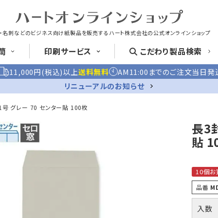
・名刺などのビジネス向け紙製品を販売する
ハート株式会社の公式オンラインショップ
筒
印刷
サービス
こだわり
製品検索
11,000円(税込)以上
送料無料
AM11:00までのご注文当日発
封筒
洋形封筒
リニューアルのお知らせ
号 グレー 70 センター貼 100枚
長3
封筒印刷
名刺
はがき
貼 1
長4封筒
長4窓封筒
長40封筒
B5横3つ折
B5横3つ折
A4横4つ
90×205
90×205
90×225
紙製クリアファイル印刷サービス
喪中はがき印
10個お
品番
M
クリア
ファイル印刷
お悔み用
喪中はがき
入数
長6封筒
返信用封筒
洋2タテ封