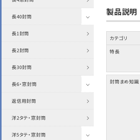
製品説明
長40封筒
クラフト封筒
長1封筒
白封筒
クラフト封筒
カテゴリ
長2封筒
カラー封筒
白封筒
ケント
特長
長30封筒
パステルカラー封筒
カラー封筒
特白
封筒まめ知識
長6・窓封筒
エコ封筒
パステルカラー封筒
機能性封筒
返信用封筒
和紙
Sカラー封筒
透けない封筒
その他
FSC森林認証
洋2タテ・窓封筒
フタ折
フタ折
クラフト封筒
洋5タテ・窓封筒