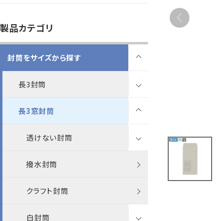
B5縦2つ折
A4横4つ折
119×277
92×235
製品カテゴリ
カレンダー
領収書
封筒をサイズから探す
洋5タテ封筒
洋6タテ封筒
給
A5縦2つ折
B5横3つ折
95×217
98×190
長3封筒
その他
プリンター
対応製品
長3窓封筒
透けない封筒
撥水封筒
透けない封筒
ケント
クラフト封筒
撥水封筒
パステル
ケント
白封筒
クラフト封筒
ナチュラルW
パステル
カラー封筒
白封筒
ケントプレミア
ケント
ケントプレミア