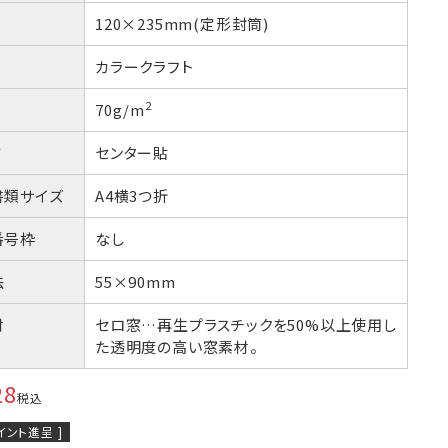
つ折
A4横3つ折
2
105×235
120×235mm(定形封筒)
カラークラフト
包資材
見本帳
2
70g/m
方
センター貼
書類サイズ
A4横3つ折
番号枠
なし
法
55×90mm
材
セロ窓…再生プラスチックを50%以上使用し
た透明度の高い窓素材。
28
税込
イント進呈 ]