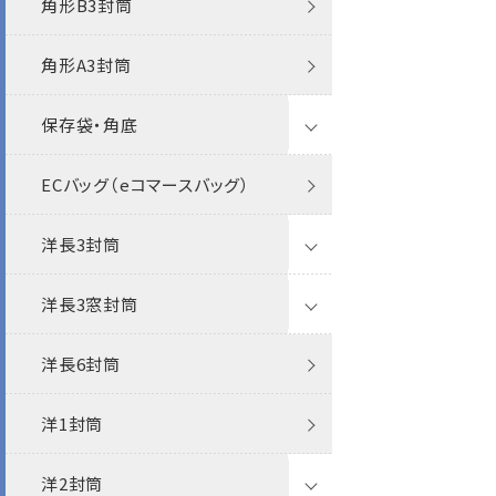
角形B3封筒
ポリ封筒
エコ封筒
インクジェット
角形A3封筒
保存袋・角底
ECバッグ（eコマースバッグ）
マルタック
洋長3封筒
角0保存袋
洋長3窓封筒
角1保存袋
透けない封筒
洋長6封筒
角2保存袋
クラフト封筒
透けない封筒
パステル
洋1封筒
角3保存袋
白封筒
クラフト封筒
透けない封筒
ケント
洋2封筒
角2紐付マチなし
カラー封筒
白封筒
クラフト封筒
ケントプレミア
ケント