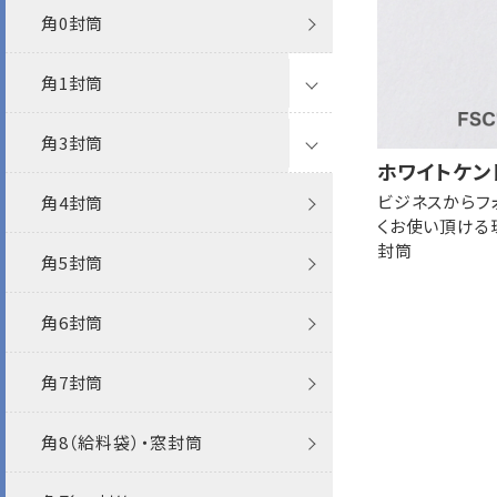
角0封筒
カラー封筒
パステルカラー封筒
白封筒
ポリ封筒
透けない封筒
ケントプレミア
特白
角1封筒
パステルカラー封筒
パステルカラー封筒
クラフト封筒
透けない撥水
ケント
角3封筒
Sカラー封筒
パステルカラー封筒
クラフト封筒
機能性封筒
ホワイトケン
ビジネスからフ
角4封筒
ベストカラー封筒
白封筒
透けない封筒
エコ
くお使い頂ける
封筒
角5封筒
エコ封筒
カラー封筒
クラフト封筒
その他
角6封筒
ファンシー
パステルカラー封筒
白封筒
FSC森林認証
角7封筒
プリンター対応
カラー封筒
再生紙
角8（給料袋）・窓封筒
抗菌・抗ウイルス
パステルカラー封筒
その他
レーザー