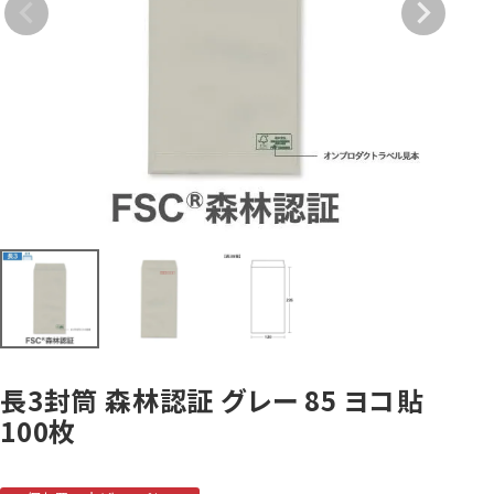
賞状・証書・
紙製クリア
紙製クリア
長2封筒
長30封筒
長6封筒
辞令用紙
ファイル
ファイル印刷
B5縦2つ折
A4横4つ折
A4横3つ折
119×277
92×235
110×220
お悔み用
喪中はがき
年賀はがき・
紙製クリアファイル印刷サービス
返信用封筒
洋2タテ封筒
洋4タテ封筒
印刷
デザイン集
A4横3つ折
A4横・縦4つ折
A4横3つ折
105×214
114×162
105×235
長3封筒 森林認証 グレー 85 ヨコ貼
100枚
洋5タテ封筒
洋6タテ封筒
給与明細用封筒
カレンダー
領収書
のし紙・のし袋
A5縦2つ折
B5横3つ折
B5横3つ折
95×217
98×190
95×215