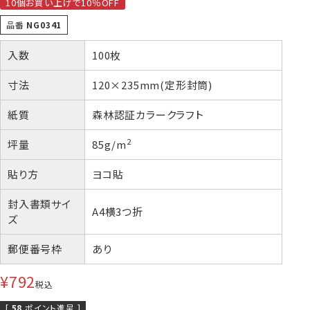
10個お買い上げで10％OFF
品番
NG0341
入数
100枚
株券・商品券
発送・包装・梱包資
見本帳
喪中はがき印刷サービス
材
寸法
120×235mm(定形封筒)
紙質
森林認証カラークラフト
2
坪量
85g/m
その他
プリンター
Cuoretti
対応製品
貼り方
ヨコ貼
封入書類サイ
A4横3つ折
ズ
郵便番号枠
あり
¥
792
税込
[
58
ポイント進呈 ]