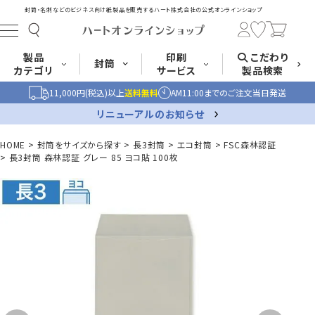
封筒・名刺などのビジネス向け紙製品を販売する
ハート株式会社の公式オンラインショップ
製品
印刷
こだわり
封筒
カテゴリ
サービス
製品検索
11,000円(税込)以上
送料無料
AM11:00までのご注文当日発送
長形封筒
角形封筒
洋形封筒
その他
リニューアルのお知らせ
HOME
封筒をサイズから探す
長3封筒
エコ封筒
FSC森林認証
長3封筒 森林認証 グレー 85 ヨコ貼 100枚
封筒をサイズ
封筒を紙・特徴
封筒印刷
長3封筒
長3窓封筒
長4封筒
から探す
から探す
A4横3つ折
A4横3つ折
B5横3つ折
120×235
120×235
90×205
封筒印刷サービス
名刺
はがき
カード・挨拶状
長4窓封筒
長40封筒
長1封筒
B5横3つ折
A4横4つ折
B4横3つ折
90×205
90×225
142×332