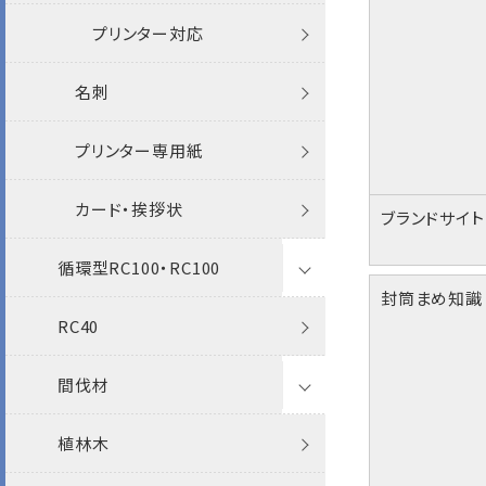
給与明細封筒
フタ折
プリンター対応
返信用封筒
プリンター対応
角2封筒
その他
洋2タテ
名刺
角20封筒(国際A4)
透けない封筒
洋4タテ
プリンター専用紙
角A4封筒
撥水封筒
クラフト封筒
ケント
洋5タテ
カード・挨拶状
ブランドサイ
A4封筒
クラフト封筒
白封筒
透けない撥水封筒
循環型RC100・RC100
パステル
洋6タテ
封筒まめ知識
A4エコ窓封筒
白封筒
カラー封筒
クラフト封筒
プリンター対応
RC40
ナチュラルW
角2
封筒
角0封筒
カラー封筒
パステルカラー封筒
白封筒
ポリ封筒
透けない封筒
間伐材
ケントプレミア
特白
角20
名刺
角1封筒
パステルカラー封筒
パステルカラー封筒
クラフト封筒
植林木
透けない撥水
ケント
角A4
封筒