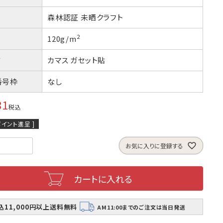
つ折
A4横3つ折
2
105×235
森林認証 未晒クラフト
2
120g/m
包資材
見本帳
方
カマス ガセット貼
番号枠
なし
81
税込
イント進呈 ]
お気に入りに登録する
カートに入れる
込11,000円以上送料無料
AM11:00までのご注文は当日発送