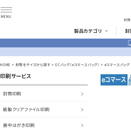
MENU
封筒
製品
カテゴリ
封
長形封筒
角形
HOME
封筒をサイズから探す
ECバッグ（eコマースバッグ）
eコマースバッグ 
印刷サービス
封筒をサイズ
から探す
封筒を紙・特徴
から探す
長3封筒
長3窓封筒
A4横3つ折
A4横3つ折
封筒印刷
120×235
120×235
封筒印刷サービス
紙製クリアファイル印刷
賞状・証書・
辞令用紙
紙製クリア
ファイル
紙製
喪中はがき印刷
長2封筒
長30封筒