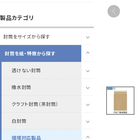
B5縦2つ折
A4横4つ折
119×277
92×235
製品カテゴリ
カレンダー
領収書
封筒をサイズから探す
洋5タテ封筒
洋6タテ封筒
給
A5縦2つ折
B5横3つ折
95×217
98×190
封筒を紙・特徴から探す
長3封筒
その他
プリンター
対応製品
長3窓封筒
透けない封筒
透けない封筒
長4封筒
撥水封筒
撥水封筒
透けない封筒
ケント
ケント
長4窓封筒
クラフト封筒（茶封筒）
クラフト封筒
撥水封筒
透けない封筒
パステル
撥水ホワイト
パステル
ケント
長40封筒
白封筒
白封筒
クラフト封筒
クラフト封筒
ナチュラルW
透けない撥水ホワイト
クラフト
ナチュラルW
パステル
長3
長1封筒
環境対応製品
カラー封筒
白封筒
白封筒
クラフト封筒
ケントプレミア
撥水未晒クラフトCoC
ゴールド
透けない
ケントプレミア
ケント
ケントプレミア
長3窓
長3