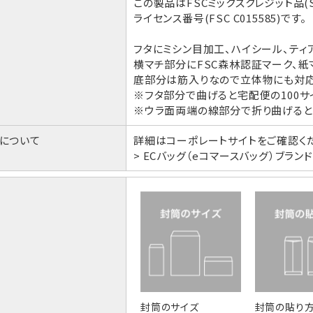
この製品はFSCミックスクレジット品(SA-
ライセンス番号(FSC C015585)です。
フタにミシン目加工、ハイシール、ティ
横マチ部分にFSC森林認証マーク、紙
底部分は筋入りなので立体物にも対
※フタ部分で曲げると宅配便の100サ
※ウラ面両端の線部分で折り曲げると
トについて
詳細はコーポレートサイトをご確認く
> ECバッグ（eコマースバッグ）ブラン
封筒のサイズ
封筒の貼り