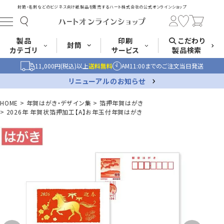
封筒・名刺などのビジネス向け紙製品を販売する
ハート株式会社の公式オンラインショップ
製品
印刷
こだわり
封筒
カテゴリ
サービス
製品検索
11,000円(税込)以上
送料無料
AM11:00までのご注文当日発送
長形封筒
角形封筒
洋形封筒
その他
リニューアルのお知らせ
HOME
年賀はがき・デザイン集
箔押年賀はがき
2026年 年賀状箔押加工【A】お年玉付年賀はがき
封筒をサイズ
封筒を紙・特徴
封筒印刷
長3封筒
長3窓封筒
長4封筒
から探す
から探す
A4横3つ折
A4横3つ折
B5横3つ折
120×235
120×235
90×205
封筒印刷サービス
名刺
はがき
カード・挨拶状
長4窓封筒
長40封筒
長1封筒
B5横3つ折
A4横4つ折
B4横3つ折
90×205
90×225
142×332