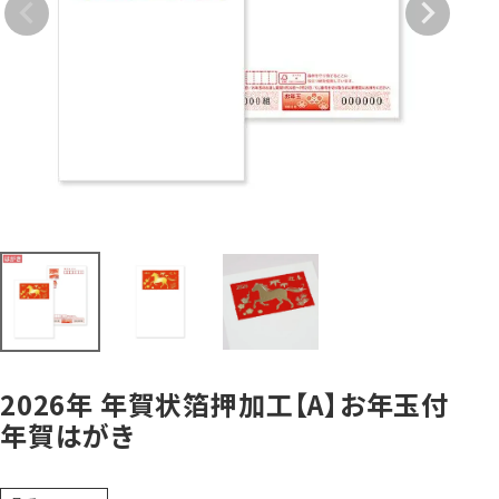
賞状・証書・
紙製クリア
紙製クリア
長2封筒
長30封筒
長6封筒
辞令用紙
ファイル
ファイル印刷
B5縦2つ折
A4横4つ折
A4横3つ折
119×277
92×235
110×220
お悔み用
喪中はがき
年賀はがき・
紙製クリアファイル印刷サービス
返信用封筒
洋2タテ封筒
洋4タテ封筒
印刷
デザイン集
A4横3つ折
A4横・縦4つ折
A4横3つ折
105×214
114×162
105×235
2026年 年賀状箔押加工【A】お年玉付
年賀はがき
洋5タテ封筒
洋6タテ封筒
給与明細用封筒
カレンダー
領収書
のし紙・のし袋
A5縦2つ折
B5横3つ折
B5横3つ折
95×217
98×190
95×215