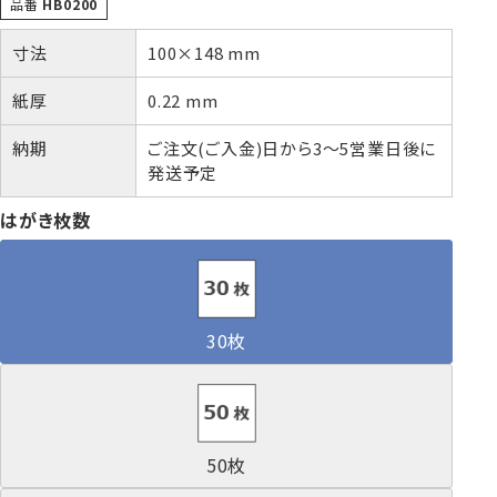
品番
HB0200
寸法
100×148 mm
株券・商品券
発送・包装・梱包資
見本帳
喪中はがき印刷サービス
紙厚
0.22 mm
材
納期
ご注文(ご入金)日から3～5営業日後に
発送予定
はがき枚数
その他
プリンター
Cuoretti
対応製品
30枚
50枚